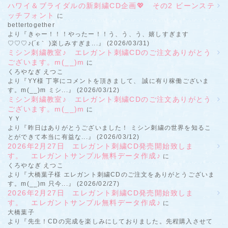
ハワイ＆ブライダルの新刺繍CD企画💖 その2 ビーンステ
ッチフォント
に
bettertogether
より『きゃー！！！やったー！！う、う、う、嬉しすぎます
♡♡♡♪(´ε｀ )楽しみすぎま...』 (2026/03/31)
ミシン刺繍教室♪ エレガント刺繍CDのご注文ありがとう
ございます。m(__)m
に
くろやなぎ えつこ
より『YY様 丁寧にコメントを頂きまして、 誠に有り稼働ございま
す。m(__)m ミシ...』 (2026/03/12)
ミシン刺繍教室♪ エレガント刺繍CDのご注文ありがとう
ございます。m(__)m
に
ＹＹ
より『昨日はありがとうございました！ ミシン刺繍の世界を知るこ
とができて本当に有益な...』 (2026/03/12)
2026年2月27日 エレガント刺繍CD発売開始致しま
す。 エレガントサンプル無料データ作成♪
に
くろやなぎ えつこ
より『大橋葉子様 エレガント刺繍CDのご注文をありがとうございま
す。m(__)m 只今...』 (2026/02/27)
2026年2月27日 エレガント刺繍CD発売開始致しま
す。 エレガントサンプル無料データ作成♪
に
大橋葉子
より『先生！CDの完成を楽しみにしておりました。先程購入させて