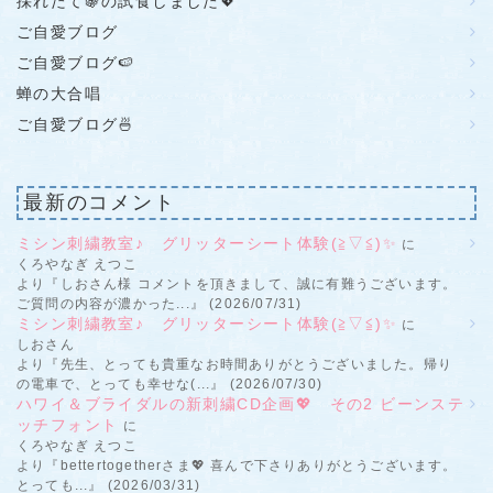
採れたて🍇の試食しました💖
ご自愛ブログ
ご自愛ブログ🍉
蝉の大合唱
ご自愛ブログ🍜
最新のコメント
ミシン刺繍教室♪ グリッターシート体験(≧▽≦)✨
に
くろやなぎ えつこ
より『しおさん様 コメントを頂きまして、誠に有難うございます。
ご質問の内容が濃かった...』 (2026/07/31)
ミシン刺繍教室♪ グリッターシート体験(≧▽≦)✨
に
しおさん
より『先生、とっても貴重なお時間ありがとうございました。帰り
の電車で、とっても幸せな(...』 (2026/07/30)
ハワイ＆ブライダルの新刺繍CD企画💖 その2 ビーンステ
ッチフォント
に
くろやなぎ えつこ
より『bettertogetherさま💖 喜んで下さりありがとうございます。
とっても...』 (2026/03/31)