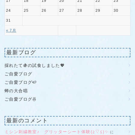
17
18
19
20
21
22
23
24
25
26
27
28
29
30
31
« 7月
最新ブログ
採れたて🍇の試食しました💖
ご自愛ブログ
ご自愛ブログ🍉
蝉の大合唱
ご自愛ブログ🍜
最新のコメント
ミシン刺繍教室♪ グリッターシート体験(≧▽≦)✨
に