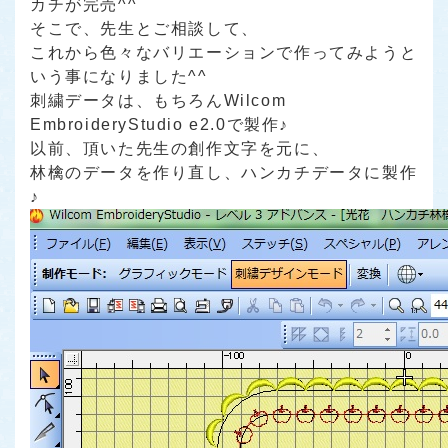
カチが完売^^
そこで、先生とご相談して、
これから色々なバリエーションで作ってみようと
いう事になりました^^
刺繍データは、もちろん
Wilcom
EmbroideryStudio e2.0
で製作♪
以前、頂いた先生の創作文字を元に、
林檎のデータを作り直し、ハンカチデータに製作
♪