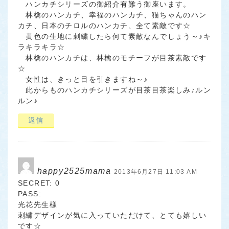
ハンカチシリーズの御紹介有難う御座います。
林檎のハンカチ、幸福のハンカチ、猫ちゃんのハン
カチ、日本のチロルのハンカチ、全て素敵です☆
黄色の生地に刺繍したら何て素敵なんでしょう～♪キ
ラキラキラ☆
林檎のハンカチは、林檎のモチーフが目茶素敵です
☆
女性は、きっと目を引きますね～♪
此からものハンカチシリーズが目茶目茶楽しみ♪ルン
ルン♪
返信
happy2525mama
2013年6月27日 11:03 AM
SECRET: 0
PASS:
光花先生様
刺繍デザインが気に入っていただけて、とても嬉しい
です☆