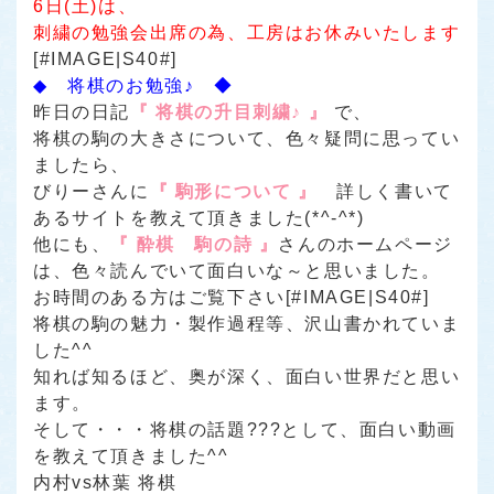
6日(土)は、
刺繍の勉強会出席の為、工房はお休みいたします
[#IMAGE|S40#]
◆ 将棋のお勉強♪ ◆
昨日の日記
『 将棋の升目刺繍♪ 』
で、
将棋の駒の大きさについて、色々疑問に思ってい
ましたら、
びりーさんに
『 駒形について 』
詳しく書いて
あるサイトを教えて頂きました(*^-^*)
他にも、
『 酔棋 駒の詩 』
さんのホームページ
は、色々読んでいて面白いな～と思いました。
お時間のある方はご覧下さい[#IMAGE|S40#]
将棋の駒の魅力・製作過程等、沢山書かれていま
した^^
知れば知るほど、奥が深く、面白い世界だと思い
ます。
そして・・・将棋の話題???として、面白い動画
を教えて頂きました^^
内村vs林葉 将棋