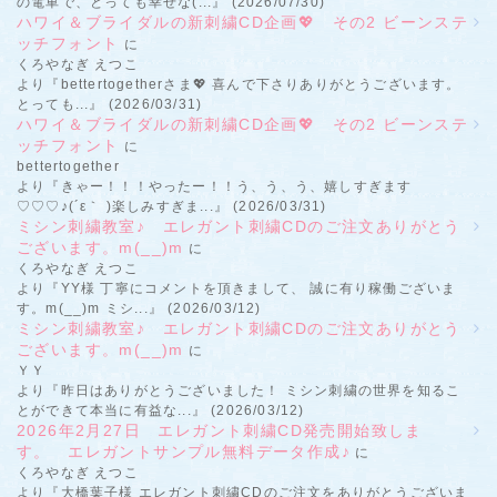
の電車で、とっても幸せな(...』 (2026/07/30)
ハワイ＆ブライダルの新刺繍CD企画💖 その2 ビーンステ
ッチフォント
に
くろやなぎ えつこ
より『bettertogetherさま💖 喜んで下さりありがとうございます。
とっても...』 (2026/03/31)
ハワイ＆ブライダルの新刺繍CD企画💖 その2 ビーンステ
ッチフォント
に
bettertogether
より『きゃー！！！やったー！！う、う、う、嬉しすぎます
♡♡♡♪(´ε｀ )楽しみすぎま...』 (2026/03/31)
ミシン刺繍教室♪ エレガント刺繍CDのご注文ありがとう
ございます。m(__)m
に
くろやなぎ えつこ
より『YY様 丁寧にコメントを頂きまして、 誠に有り稼働ございま
す。m(__)m ミシ...』 (2026/03/12)
ミシン刺繍教室♪ エレガント刺繍CDのご注文ありがとう
ございます。m(__)m
に
ＹＹ
より『昨日はありがとうございました！ ミシン刺繍の世界を知るこ
とができて本当に有益な...』 (2026/03/12)
2026年2月27日 エレガント刺繍CD発売開始致しま
す。 エレガントサンプル無料データ作成♪
に
くろやなぎ えつこ
より『大橋葉子様 エレガント刺繍CDのご注文をありがとうございま