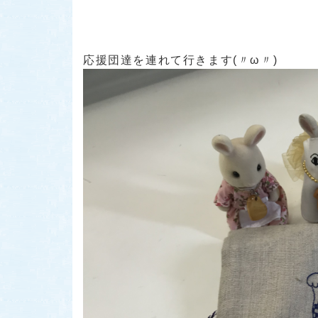
応援団達を連れて行きます(〃ω〃)