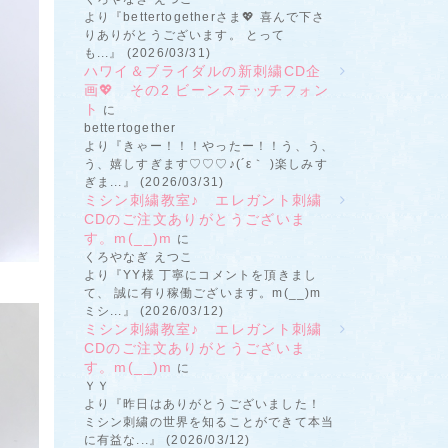
より『bettertogetherさま💖 喜んで下さ
りありがとうございます。 とって
も...』 (2026/03/31)
ハワイ＆ブライダルの新刺繍CD企
画💖 その2 ビーンステッチフォン
ト
に
bettertogether
より『きゃー！！！やったー！！う、う、
う、嬉しすぎます♡♡♡♪(´ε｀ )楽しみす
ぎま...』 (2026/03/31)
ミシン刺繍教室♪ エレガント刺繍
CDのご注文ありがとうございま
す。m(__)m
に
くろやなぎ えつこ
より『YY様 丁寧にコメントを頂きまし
て、 誠に有り稼働ございます。m(__)m
ミシ...』 (2026/03/12)
ミシン刺繍教室♪ エレガント刺繍
CDのご注文ありがとうございま
す。m(__)m
に
ＹＹ
より『昨日はありがとうございました！
ミシン刺繍の世界を知ることができて本当
に有益な...』 (2026/03/12)