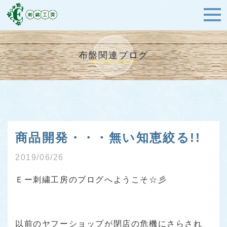
布盤関連ブログ
商品開発・・・無い知恵絞る!!
2019/06/26
Ｅー刺繍工房のブログへようこそ☆彡
以前のヤフーショップが閉店の危機にさらされ