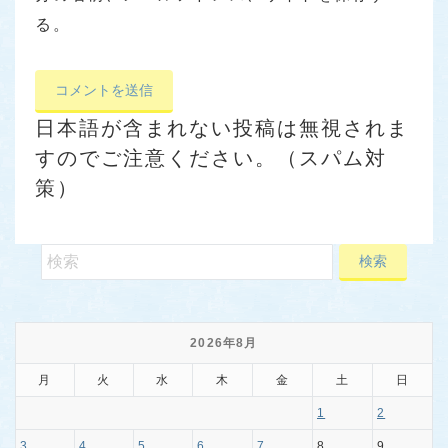
る。
日本語が含まれない投稿は無視されま
すのでご注意ください。（スパム対
策）
2026年8月
月
火
水
木
金
土
日
1
2
3
4
5
6
7
8
9