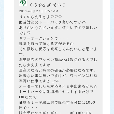
くろやなぎ えつこ
2019年6月27日 8:57 AM
りくのら先生さま♡♡♡
囲碁対決のトートバック良いですか??
ありがとうございます。嬉しいです♡嬉しい
です♡
ヤフーオークションで・・・
興味を持って頂ける方が居るか
その微妙な反応を観察してみたいなと思いま
す。
深奥幽玄のワッペン商品化は数点作るのでし
たら大丈夫ですが
量産となると時間の確保が必要になるです。
出来ない事は無いですけど、ワッペンは利益
率薄い仕事です(;^_^A
オーダーでしたら対応考える事出来るかも☆
トートバックは刺繍機にセットするだけで
OKなので
価格もＥー刺繍工房で販売する分には1000
円で・・・
販売元なのでギリギリ・・・ギリギリOK。