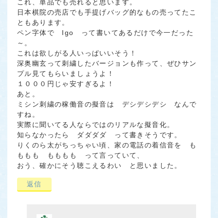
これ、単品でも売れると思います。
日本棋院の売店でも手提げバッグ的なもの売ってたこ
ともあります。
ペン字体で Igo って書いてあるだけで今一だった
～。
これは欲しがる人いっぱいいそう！
深奥幽玄って刺繍したバージョンも作って、ぜひサン
プル見てもらいましょうよ！
１０００円じゃ安すぎるよ！
あと。
ミシン刺繍の稼働音の擬音は デシデシデシ なんで
すね。
実際に聞いてる人ならではのリアルな擬音化。
知らなかったら ダダダダ って書きそうです。
りくのら太がちっちゃい頃、家の電話の着信音を も
ももも もももも って言っていて、
おう、確かにそう聴こえるわい と思いました。
返信