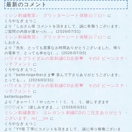
最新のコメント
ミシン刺繍教室♪ グリッターシート体験(≧▽≦)✨
に
くろやなぎ えつこ
より『しおさん様 コメントを頂きまして、誠に有難うございます。
ご質問の内容が濃かった...』 (2026/07/31)
ミシン刺繍教室♪ グリッターシート体験(≧▽≦)✨
に
しおさん
より『先生、とっても貴重なお時間ありがとうございました。帰り
の電車で、とっても幸せな(...』 (2026/07/30)
ハワイ＆ブライダルの新刺繍CD企画💖 その2 ビーンステ
ッチフォント
に
くろやなぎ えつこ
より『bettertogetherさま💖 喜んで下さりありがとうございます。
とっても...』 (2026/03/31)
ハワイ＆ブライダルの新刺繍CD企画💖 その2 ビーンステ
ッチフォント
に
bettertogether
より『きゃー！！！やったー！！う、う、う、嬉しすぎます
♡♡♡♪(´ε｀ )楽しみすぎま...』 (2026/03/31)
ミシン刺繍教室♪ エレガント刺繍CDのご注文ありがとう
ございます。m(__)m
に
くろやなぎ えつこ
より『YY様 丁寧にコメントを頂きまして、 誠に有り稼働ございま