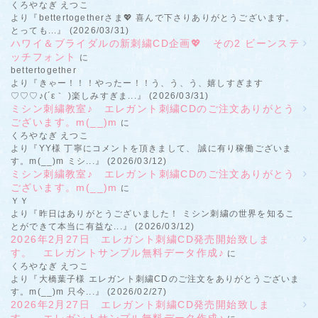
くろやなぎ えつこ
より『bettertogetherさま💖 喜んで下さりありがとうございます。
とっても...』 (2026/03/31)
ハワイ＆ブライダルの新刺繍CD企画💖 その2 ビーンステ
ッチフォント
に
bettertogether
より『きゃー！！！やったー！！う、う、う、嬉しすぎます
♡♡♡♪(´ε｀ )楽しみすぎま...』 (2026/03/31)
ミシン刺繍教室♪ エレガント刺繍CDのご注文ありがとう
ございます。m(__)m
に
くろやなぎ えつこ
より『YY様 丁寧にコメントを頂きまして、 誠に有り稼働ございま
す。m(__)m ミシ...』 (2026/03/12)
ミシン刺繍教室♪ エレガント刺繍CDのご注文ありがとう
ございます。m(__)m
に
ＹＹ
より『昨日はありがとうございました！ ミシン刺繍の世界を知るこ
とができて本当に有益な...』 (2026/03/12)
2026年2月27日 エレガント刺繍CD発売開始致しま
す。 エレガントサンプル無料データ作成♪
に
くろやなぎ えつこ
より『大橋葉子様 エレガント刺繍CDのご注文をありがとうございま
す。m(__)m 只今...』 (2026/02/27)
2026年2月27日 エレガント刺繍CD発売開始致しま