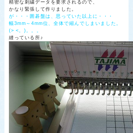
精密な刺繍データを要求されるので、
かなり緊張して作りました。
が・・・囲碁盤は、思っていた以上に・・・
幅3mm～4mm位、全体で縮んでしまいました。
(> <。)。。。
縫っている所♪