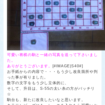
可愛い将棋の駒と一緒の写真を送って下さいまし
た。
ありがとうございます。
[#IMAGE|S40#]
お手紙からの内容で・・・もう少し改良箇所や判
った事が有りました。
数字の文字をもう少し立体的に、
そして、升目は、S-55の太い糸の方がバッチリ
☆
駒台も、新たに改良したいなと思います。