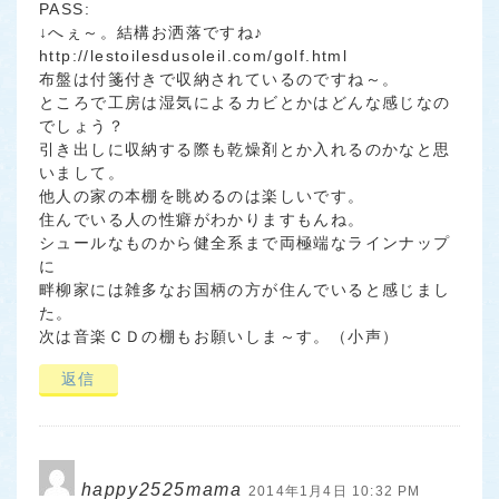
PASS:
↓へぇ～。結構お洒落ですね♪
http://lestoilesdusoleil.com/golf.html
布盤は付箋付きで収納されているのですね～。
ところで工房は湿気によるカビとかはどんな感じなの
でしょう？
引き出しに収納する際も乾燥剤とか入れるのかなと思
いまして。
他人の家の本棚を眺めるのは楽しいです。
住んでいる人の性癖がわかりますもんね。
シュールなものから健全系まで両極端なラインナップ
に
畔柳家には雑多なお国柄の方が住んでいると感じまし
た。
次は音楽ＣＤの棚もお願いしま～す。（小声）
返信
happy2525mama
2014年1月4日 10:32 PM