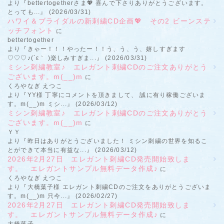
より『bettertogetherさま💖 喜んで下さりありがとうございます。
とっても...』 (2026/03/31)
ハワイ＆ブライダルの新刺繍CD企画💖 その2 ビーンステ
ッチフォント
に
bettertogether
より『きゃー！！！やったー！！う、う、う、嬉しすぎます
♡♡♡♪(´ε｀ )楽しみすぎま...』 (2026/03/31)
ミシン刺繍教室♪ エレガント刺繍CDのご注文ありがとう
ございます。m(__)m
に
くろやなぎ えつこ
より『YY様 丁寧にコメントを頂きまして、 誠に有り稼働ございま
す。m(__)m ミシ...』 (2026/03/12)
ミシン刺繍教室♪ エレガント刺繍CDのご注文ありがとう
ございます。m(__)m
に
ＹＹ
より『昨日はありがとうございました！ ミシン刺繍の世界を知るこ
とができて本当に有益な...』 (2026/03/12)
2026年2月27日 エレガント刺繍CD発売開始致しま
す。 エレガントサンプル無料データ作成♪
に
くろやなぎ えつこ
より『大橋葉子様 エレガント刺繍CDのご注文をありがとうございま
す。m(__)m 只今...』 (2026/02/27)
2026年2月27日 エレガント刺繍CD発売開始致しま
す。 エレガントサンプル無料データ作成♪
に