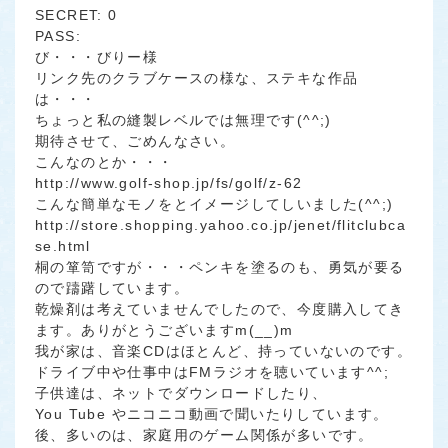
SECRET: 0
PASS:
び・・・びりー様
リンク先のクラブケースの様な、ステキな作品
は・・・
ちょっと私の縫製レベルでは無理です(^^;)
期待させて、ごめんなさい。
こんなのとか・・・
http://www.golf-shop.jp/fs/golf/z-62
こんな簡単なモノをとイメージしてしいました(^^;)
http://store.shopping.yahoo.co.jp/jenet/flitclubca
se.html
桐の箪笥ですが・・・ペンキを塗るのも、勇気が要る
ので躊躇しています。
乾燥剤は考えていませんでしたので、今度購入してき
ます。ありがとうございますm(__)m
我が家は、音楽CDはほとんど、持っていないのです。
ドライブ中や仕事中はFMラジオを聴いています^^;
子供達は、ネットでダウンロードしたり、
You Tube やニコニコ動画で聞いたりしています。
後、多いのは、家庭用のゲーム関係が多いです。