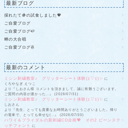
最新ブログ
採れたて🍇の試食しました💖
ご自愛ブログ
ご自愛ブログ🍉
蝉の大合唱
ご自愛ブログ🍜
最新のコメント
ミシン刺繍教室♪ グリッターシート体験(≧▽≦)✨
に
くろやなぎ えつこ
より『しおさん様 コメントを頂きまして、誠に有難うございます。
ご質問の内容が濃かった...』 (2026/07/31)
ミシン刺繍教室♪ グリッターシート体験(≧▽≦)✨
に
しおさん
より『先生、とっても貴重なお時間ありがとうございました。帰り
の電車で、とっても幸せな(...』 (2026/07/30)
ハワイ＆ブライダルの新刺繍CD企画💖 その2 ビーンステ
ッチフォント
に