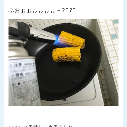
ぶおぉぉぉぉぉぉ～????
むっちゃ美味しく出来ました