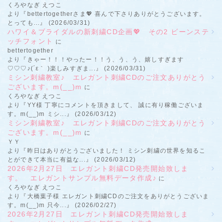
くろやなぎ えつこ
より『bettertogetherさま💖 喜んで下さりありがとうございます。
とっても...』 (2026/03/31)
ハワイ＆ブライダルの新刺繍CD企画💖 その2 ビーンステ
ッチフォント
に
bettertogether
より『きゃー！！！やったー！！う、う、う、嬉しすぎます
♡♡♡♪(´ε｀ )楽しみすぎま...』 (2026/03/31)
ミシン刺繍教室♪ エレガント刺繍CDのご注文ありがとう
ございます。m(__)m
に
くろやなぎ えつこ
より『YY様 丁寧にコメントを頂きまして、 誠に有り稼働ございま
す。m(__)m ミシ...』 (2026/03/12)
ミシン刺繍教室♪ エレガント刺繍CDのご注文ありがとう
ございます。m(__)m
に
ＹＹ
より『昨日はありがとうございました！ ミシン刺繍の世界を知るこ
とができて本当に有益な...』 (2026/03/12)
2026年2月27日 エレガント刺繍CD発売開始致しま
す。 エレガントサンプル無料データ作成♪
に
くろやなぎ えつこ
より『大橋葉子様 エレガント刺繍CDのご注文をありがとうございま
す。m(__)m 只今...』 (2026/02/27)
2026年2月27日 エレガント刺繍CD発売開始致しま