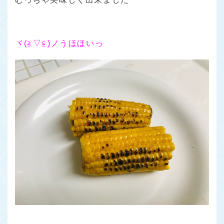
ヾ(≧▽≦)ノうほほいっ