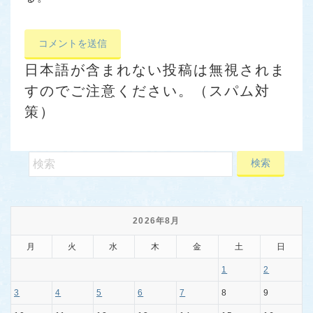
日本語が含まれない投稿は無視されま
すのでご注意ください。（スパム対
策）
2026年8月
月
火
水
木
金
土
日
1
2
3
4
5
6
7
8
9