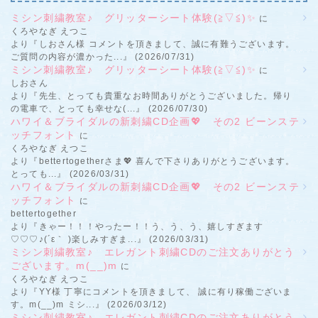
ミシン刺繍教室♪ グリッターシート体験(≧▽≦)✨
に
くろやなぎ えつこ
より『しおさん様 コメントを頂きまして、誠に有難うございます。
ご質問の内容が濃かった...』 (2026/07/31)
ミシン刺繍教室♪ グリッターシート体験(≧▽≦)✨
に
しおさん
より『先生、とっても貴重なお時間ありがとうございました。帰り
の電車で、とっても幸せな(...』 (2026/07/30)
ハワイ＆ブライダルの新刺繍CD企画💖 その2 ビーンステ
ッチフォント
に
くろやなぎ えつこ
より『bettertogetherさま💖 喜んで下さりありがとうございます。
とっても...』 (2026/03/31)
ハワイ＆ブライダルの新刺繍CD企画💖 その2 ビーンステ
ッチフォント
に
bettertogether
より『きゃー！！！やったー！！う、う、う、嬉しすぎます
♡♡♡♪(´ε｀ )楽しみすぎま...』 (2026/03/31)
ミシン刺繍教室♪ エレガント刺繍CDのご注文ありがとう
ございます。m(__)m
に
くろやなぎ えつこ
より『YY様 丁寧にコメントを頂きまして、 誠に有り稼働ございま
す。m(__)m ミシ...』 (2026/03/12)
ミシン刺繍教室♪ エレガント刺繍CDのご注文ありがとう