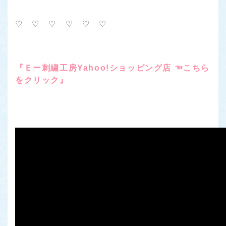
♡ ♡ ♡ ♡ ♡ ♡
『Ｅー刺繍工房Yahoo!ショッピング店 ☜こちら
をクリック』