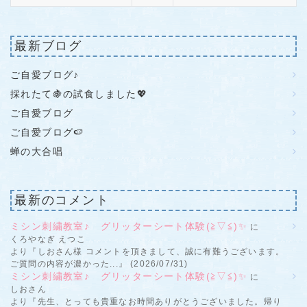
最新ブログ
ご自愛ブログ♪
採れたて🍇の試食しました💖
ご自愛ブログ
ご自愛ブログ🍉
蝉の大合唱
最新のコメント
ミシン刺繍教室♪ グリッターシート体験(≧▽≦)✨
に
くろやなぎ えつこ
より『しおさん様 コメントを頂きまして、誠に有難うございます。
ご質問の内容が濃かった...』 (2026/07/31)
ミシン刺繍教室♪ グリッターシート体験(≧▽≦)✨
に
しおさん
より『先生、とっても貴重なお時間ありがとうございました。帰り