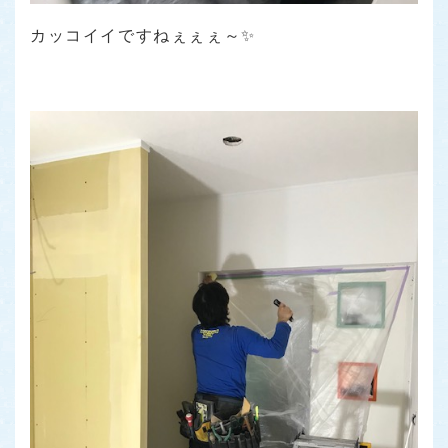
カッコイイですねぇぇぇ～✨