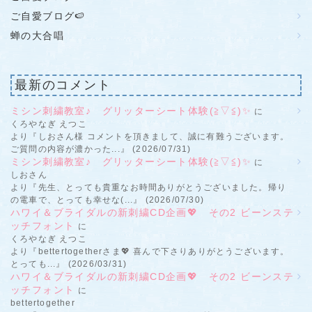
ご自愛ブログ🍉
蝉の大合唱
最新のコメント
ミシン刺繍教室♪ グリッターシート体験(≧▽≦)✨
に
くろやなぎ えつこ
より『しおさん様 コメントを頂きまして、誠に有難うございます。
ご質問の内容が濃かった...』 (2026/07/31)
ミシン刺繍教室♪ グリッターシート体験(≧▽≦)✨
に
しおさん
より『先生、とっても貴重なお時間ありがとうございました。帰り
の電車で、とっても幸せな(...』 (2026/07/30)
ハワイ＆ブライダルの新刺繍CD企画💖 その2 ビーンステ
ッチフォント
に
くろやなぎ えつこ
より『bettertogetherさま💖 喜んで下さりありがとうございます。
とっても...』 (2026/03/31)
ハワイ＆ブライダルの新刺繍CD企画💖 その2 ビーンステ
ッチフォント
に
bettertogether