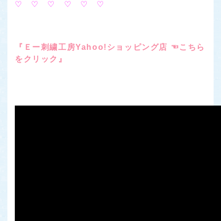
♡ ♡ ♡ ♡ ♡ ♡
『Ｅー刺繍工房Yahoo!ショッピング店 ☜こちら
をクリック』