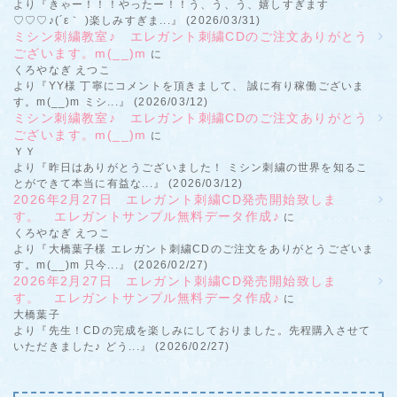
より『きゃー！！！やったー！！う、う、う、嬉しすぎます
♡♡♡♪(´ε｀ )楽しみすぎま...』 (2026/03/31)
ミシン刺繍教室♪ エレガント刺繍CDのご注文ありがとう
ございます。m(__)m
に
くろやなぎ えつこ
より『YY様 丁寧にコメントを頂きまして、 誠に有り稼働ございま
す。m(__)m ミシ...』 (2026/03/12)
ミシン刺繍教室♪ エレガント刺繍CDのご注文ありがとう
ございます。m(__)m
に
ＹＹ
より『昨日はありがとうございました！ ミシン刺繍の世界を知るこ
とができて本当に有益な...』 (2026/03/12)
2026年2月27日 エレガント刺繍CD発売開始致しま
す。 エレガントサンプル無料データ作成♪
に
くろやなぎ えつこ
より『大橋葉子様 エレガント刺繍CDのご注文をありがとうございま
す。m(__)m 只今...』 (2026/02/27)
2026年2月27日 エレガント刺繍CD発売開始致しま
す。 エレガントサンプル無料データ作成♪
に
大橋葉子
より『先生！CDの完成を楽しみにしておりました。先程購入させて
いただきました♪ どう...』 (2026/02/27)