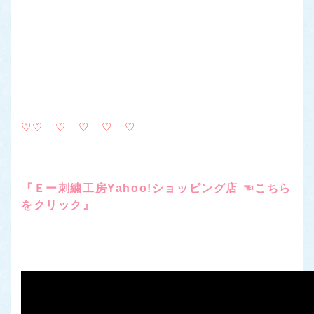
♡
♡ ♡ ♡ ♡ ♡
『Ｅー刺繍工房Yahoo!ショッピング店 ☜こちら
をクリック』