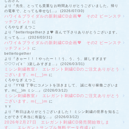
しおさん
より『先生、とっても貴重なお時間ありがとうございました。帰り
の電車で、とっても幸せな(...』 (2026/07/30)
ハワイ＆ブライダルの新刺繍CD企画💖 その2 ビーンステ
ッチフォント
に
くろやなぎ えつこ
より『bettertogetherさま💖 喜んで下さりありがとうございます。
とっても...』 (2026/03/31)
ハワイ＆ブライダルの新刺繍CD企画💖 その2 ビーンステ
ッチフォント
に
bettertogether
より『きゃー！！！やったー！！う、う、う、嬉しすぎます
♡♡♡♪(´ε｀ )楽しみすぎま...』 (2026/03/31)
ミシン刺繍教室♪ エレガント刺繍CDのご注文ありがとう
ございます。m(__)m
に
くろやなぎ えつこ
より『YY様 丁寧にコメントを頂きまして、 誠に有り稼働ございま
す。m(__)m ミシ...』 (2026/03/12)
ミシン刺繍教室♪ エレガント刺繍CDのご注文ありがとう
ございます。m(__)m
に
ＹＹ
より『昨日はありがとうございました！ ミシン刺繍の世界を知るこ
とができて本当に有益な...』 (2026/03/12)
2026年2月27日 エレガント刺繍CD発売開始致しま
す。 エレガントサンプル無料データ作成♪
に