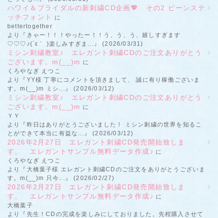
ハワイ＆ブライダルの新刺繍CD企画💖 その2 ビーンステ
ッチフォント
に
bettertogether
より『きゃー！！！やったー！！う、う、う、嬉しすぎます
♡♡♡♪(´ε｀ )楽しみすぎま...』 (2026/03/31)
ミシン刺繍教室♪ エレガント刺繍CDのご注文ありがとう
ございます。m(__)m
に
くろやなぎ えつこ
より『YY様 丁寧にコメントを頂きまして、 誠に有り稼働ございま
す。m(__)m ミシ...』 (2026/03/12)
ミシン刺繍教室♪ エレガント刺繍CDのご注文ありがとう
ございます。m(__)m
に
ＹＹ
より『昨日はありがとうございました！ ミシン刺繍の世界を知るこ
とができて本当に有益な...』 (2026/03/12)
2026年2月27日 エレガント刺繍CD発売開始致しま
す。 エレガントサンプル無料データ作成♪
に
くろやなぎ えつこ
より『大橋葉子様 エレガント刺繍CDのご注文をありがとうございま
す。m(__)m 只今...』 (2026/02/27)
2026年2月27日 エレガント刺繍CD発売開始致しま
す。 エレガントサンプル無料データ作成♪
に
大橋葉子
より『先生！CDの完成を楽しみにしておりました。先程購入させて