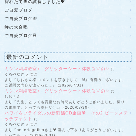
採れたて🍇の試食しました💖
ご自愛ブログ
ご自愛ブログ🍉
蝉の大合唱
ご自愛ブログ🍜
最新のコメント
ミシン刺繍教室♪ グリッターシート体験(≧▽≦)✨
に
くろやなぎ えつこ
より『しおさん様 コメントを頂きまして、誠に有難うございます。
ご質問の内容が濃かった...』 (2026/07/31)
ミシン刺繍教室♪ グリッターシート体験(≧▽≦)✨
に
しおさん
より『先生、とっても貴重なお時間ありがとうございました。帰り
の電車で、とっても幸せな(...』 (2026/07/30)
ハワイ＆ブライダルの新刺繍CD企画💖 その2 ビーンステ
ッチフォント
に
くろやなぎ えつこ
より『bettertogetherさま💖 喜んで下さりありがとうございます。
とっても...』 (2026/03/31)