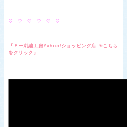
♡
♡ ♡ ♡ ♡ ♡
『Ｅー刺繍工房Yahoo!ショッピング店 ☜こちら
をクリック』