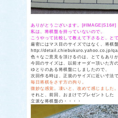
ありがとうございます。[#IMAGE|S16#]
私は、将棋盤を持っていないので、
こうやって比較して教えて下さると、とても
厳密にはマス目のサイズではなく、将棋
http://detail.chiebukuro.yahoo.co.jp/
色々なご意見を頂けるのは、とてもあり
今回のサイズは、以前オーダー頂いた方
ゆとりのある将棋盤にしましたので、
次回作る時は、正規のサイズに近い寸法でお
毎日将棋をさす方の拘り。
微妙な感覚。凄いと、改めて感じました
それと、前回、おまけでプレゼントした
立派な将棋盤の・・・・