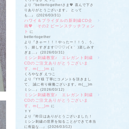
より『bettertogetherさま💖 喜んで下さ
りありがとうございます。 とって
も...』 (2026/03/31)
ハワイ＆ブライダルの新刺繍CD企
画💖 その2 ビーンステッチフォン
ト
に
bettertogether
より『きゃー！！！やったー！！う、う、
う、嬉しすぎます♡♡♡♪(´ε｀ )楽しみす
ぎま...』 (2026/03/31)
ミシン刺繍教室♪ エレガント刺繍
CDのご注文ありがとうございま
す。m(__)m
に
くろやなぎ えつこ
より『YY様 丁寧にコメントを頂きまし
て、 誠に有り稼働ございます。m(__)m
ミシ...』 (2026/03/12)
ミシン刺繍教室♪ エレガント刺繍
CDのご注文ありがとうございま
す。m(__)m
に
ＹＹ
より『昨日はありがとうございました！
ミシン刺繍の世界を知ることができて本当
に有益な...』 (2026/03/12)