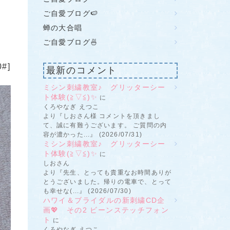
ご自愛ブログ🍉
蝉の大合唱
ご自愛ブログ🍜
#]
最新のコメント
ミシン刺繍教室♪ グリッターシー
ト体験(≧▽≦)✨
に
くろやなぎ えつこ
より『しおさん様 コメントを頂きまし
て、誠に有難うございます。 ご質問の内
容が濃かった...』 (2026/07/31)
ミシン刺繍教室♪ グリッターシー
ト体験(≧▽≦)✨
に
しおさん
より『先生、とっても貴重なお時間ありが
とうございました。帰りの電車で、とって
も幸せな(...』 (2026/07/30)
ハワイ＆ブライダルの新刺繍CD企
画💖 その2 ビーンステッチフォン
ト
に
くろやなぎ えつこ