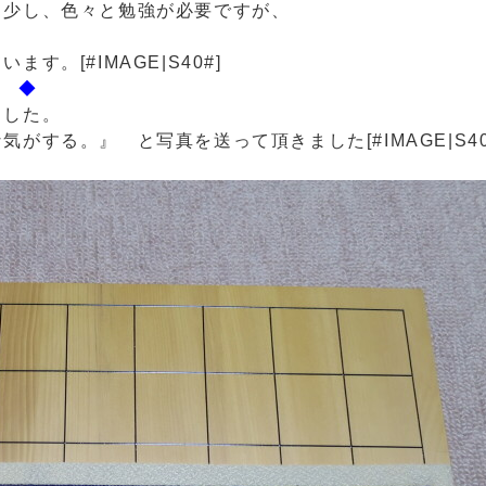
う少し、色々と勉強が必要ですが、
。[#IMAGE|S40#]
 ◆
ました。
な気がする。』
と写真を送って頂きました[#IMAGE|S40