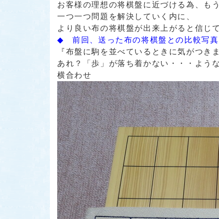
お客様の理想の将棋盤に近づける為、も
一つ一つ問題を解決していく内に、
より良い布の将棋盤が出来上がると信じています
◆ 前回、送った布の将棋盤との比較写真
『布盤に駒を並べているときに気がつき
あれ？「歩」が落ち着かない・・・よう
横合わせ