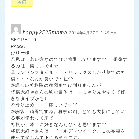
返信
happy2525mama
2014年4月27日 9:49 AM
SECRET: 0
PASS:
びりー様
①私は、若い方なのではと推測しています^^ 想像す
るのは、楽しいです☆
②ワンワンスタイル・・・リラックスした状態での将
棋・・・なんか良いですね^^
③詳しい将棋駒の種類までは判りませんが、
将棋大好きさんの駒の書体は、すっきり見やすくて好
きなタイプかも♪
④滑り止め・・・嬉しいです^^
⑤駒袋、綺麗ですね。将棋の駒、とても大切にしてい
る事が伝わって来て・・・
将棋が、本当に好きなんだな～と思います^^
将棋大好きさんは、ゴールデンウイーク、この布盤を
使って楽しんで下さるそうです。