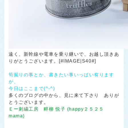
遠く、新幹線や電車を乗り継いで、お越し頂きあ
りがとうございます。[#IMAGE|S40#]
筍掘りの事とか、書きたい事いっぱい有ります
が、
今日はここまで(^-^)
多くのブログの中から、見に来て下さり ありが
とうございます。
Ｅー刺繍工房 畔柳 悦子 (happy２５２５
mama)