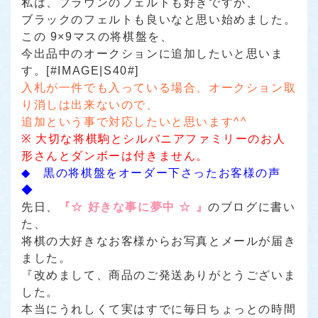
私は、ブラウンのフェルトも好きですが、
ブラックのフェルトも良いなと思い始めました。
この 9×9マスの将棋盤を、
今出品中のオークションに追加したいと思いま
す。[#IMAGE|S40#]
入札が一件でも入っている場合、オークション取
り消しは出来ないので、
追加という事で対応したいと思います^^
※ 大切な将棋駒とシルバニアファミリーのお人
形さんとダンボーは付きません。
◆ 黒の将棋盤をオーダー下さったお客様の声
◆
先日、
『☆ 好きな事に夢中 ☆ 』
のブログに書い
た、
将棋の大好きなお客様からお写真とメールが届き
ました。
『改めまして、商品のご発送ありがとうございま
した。
本当にうれしくて実はすでに毎日ちょっとの時間