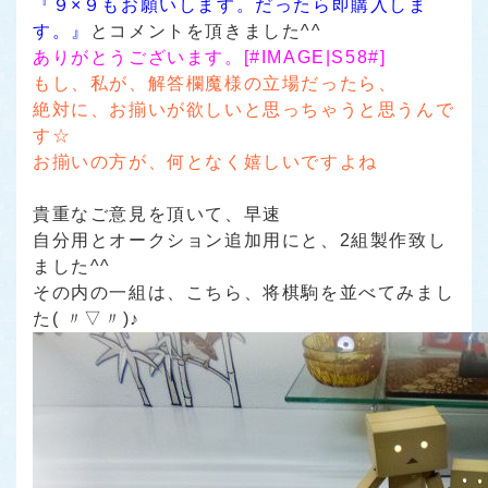
『９×９もお願いします。だったら即購入しま
す。』
とコメントを頂きました^^
ありがとうございます。
[#IMAGE|S58#]
もし、私が、解答欄魔様の立場だったら、
絶対に、お揃いが欲しいと思っちゃうと思うんで
す☆
お揃いの方が、何となく嬉しいですよね
貴重なご意見を頂いて、早速
自分用とオークション追加用にと、2組製作致し
ました^^
その内の一組は、こちら、将棋駒を並べてみまし
た( 〃▽〃)♪