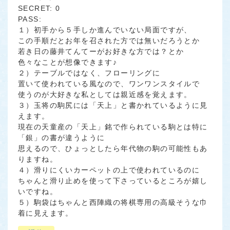
SECRET: 0
PASS:
１）初手から５手しか進んでいない局面ですが、
この手順だとお年を召された方では無いだろうとか
若き日の藤井てんてーがお好きな方では？とか
色々なことが想像できます♪
２）テーブルではなく、フローリングに
置いて使われている風なので、ワンワンスタイルで
使うのが大好きな私としては親近感を覚えます。
３）玉将の駒尻には「天上」と書かれているように見
えます。
現在の天童産の「天上」銘で作られている駒とは特に
「銀」の書が違うように
思えるので、ひょっとしたら年代物の駒の可能性もあ
りますね。
４）滑りにくいカーペットの上で使われているのに
ちゃんと滑り止めを使って下さっているところが嬉し
いですね。
５）駒袋はちゃんと西陣織の将棋専用の高級そうな巾
着に見えます。