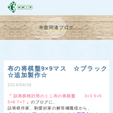
布盤関連ブログ
布の将棋盤9×9マス ☆ブラック
☆追加製作☆
2014/04/26
『 詰将棋検討用のミニ布の将棋盤 3×3 5×5
5×6 7×7 』
のブログに、
詰将棋作家、駒愛好家の解答欄魔様
から、