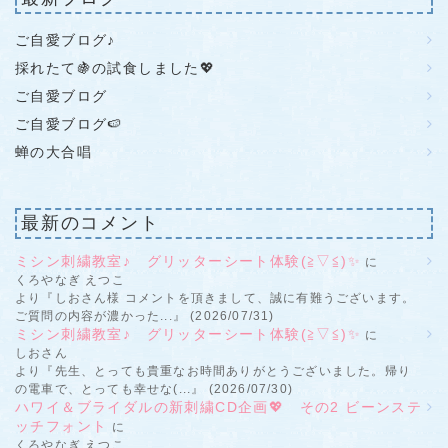
ご自愛ブログ♪
採れたて🍇の試食しました💖
ご自愛ブログ
ご自愛ブログ🍉
蝉の大合唱
最新のコメント
ミシン刺繍教室♪ グリッターシート体験(≧▽≦)✨
に
くろやなぎ えつこ
より『しおさん様 コメントを頂きまして、誠に有難うございます。
ご質問の内容が濃かった...』 (2026/07/31)
ミシン刺繍教室♪ グリッターシート体験(≧▽≦)✨
に
しおさん
より『先生、とっても貴重なお時間ありがとうございました。帰り
の電車で、とっても幸せな(...』 (2026/07/30)
ハワイ＆ブライダルの新刺繍CD企画💖 その2 ビーンステ
ッチフォント
に
くろやなぎ えつこ