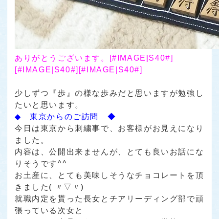
ありがとうございます。
[#IMAGE|S40#]
[#IMAGE|S40#][#IMAGE|S40#]
少しずつ
『歩』
の様な歩みだと思いますが勉強し
たいと思います。
◆ 東京からのご訪問 ◆
今日は東京から刺繍事で、お客様がお見えになり
ました。
内容は、公開出来ませんが、とても良いお話にな
りそうです^^
お土産に、とても美味しそうなチョコレートを頂
きました( 〃▽〃)
就職内定を貰った長女とチアリーディング部で頑
張っている次女と