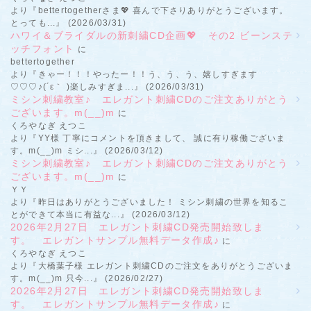
より『bettertogetherさま💖 喜んで下さりありがとうございます。
とっても...』 (2026/03/31)
ハワイ＆ブライダルの新刺繍CD企画💖 その2 ビーンステ
ッチフォント
に
bettertogether
より『きゃー！！！やったー！！う、う、う、嬉しすぎます
♡♡♡♪(´ε｀ )楽しみすぎま...』 (2026/03/31)
ミシン刺繍教室♪ エレガント刺繍CDのご注文ありがとう
ございます。m(__)m
に
くろやなぎ えつこ
より『YY様 丁寧にコメントを頂きまして、 誠に有り稼働ございま
す。m(__)m ミシ...』 (2026/03/12)
ミシン刺繍教室♪ エレガント刺繍CDのご注文ありがとう
ございます。m(__)m
に
ＹＹ
より『昨日はありがとうございました！ ミシン刺繍の世界を知るこ
とができて本当に有益な...』 (2026/03/12)
2026年2月27日 エレガント刺繍CD発売開始致しま
す。 エレガントサンプル無料データ作成♪
に
くろやなぎ えつこ
より『大橋葉子様 エレガント刺繍CDのご注文をありがとうございま
す。m(__)m 只今...』 (2026/02/27)
2026年2月27日 エレガント刺繍CD発売開始致しま
す。 エレガントサンプル無料データ作成♪
に