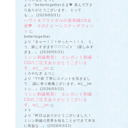
より『bettertogetherさま💖 喜んで下さ
りありがとうございます。 とって
も...』 (2026/03/31)
ハワイ＆ブライダルの新刺繍CD企
画💖 その2 ビーンステッチフォン
ト
に
bettertogether
より『きゃー！！！やったー！！う、う、
う、嬉しすぎます♡♡♡♪(´ε｀ )楽しみす
ぎま...』 (2026/03/31)
ミシン刺繍教室♪ エレガント刺繍
CDのご注文ありがとうございま
す。m(__)m
に
くろやなぎ えつこ
より『YY様 丁寧にコメントを頂きまし
て、 誠に有り稼働ございます。m(__)m
ミシ...』 (2026/03/12)
ミシン刺繍教室♪ エレガント刺繍
CDのご注文ありがとうございま
す。m(__)m
に
ＹＹ
より『昨日はありがとうございました！
ミシン刺繍の世界を知ることができて本当
に有益な...』 (2026/03/12)