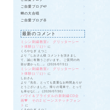
ご自愛ブログ🍉
蝉の大合唱
ご自愛ブログ🍜
最新のコメント
ミシン刺繍教室♪ グリッターシー
ト体験(≧▽≦)✨
に
くろやなぎ えつこ
より『しおさん様 コメントを頂きまし
て、誠に有難うございます。 ご質問の内
容が濃かった...』 (2026/07/31)
ミシン刺繍教室♪ グリッターシー
ト体験(≧▽≦)✨
に
しおさん
より『先生、とっても貴重なお時間ありが
とうございました。帰りの電車で、とって
も幸せな(...』 (2026/07/30)
ハワイ＆ブライダルの新刺繍CD企
画💖 その2 ビーンステッチフォン
ト
に
くろやなぎ えつこ