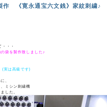
製作 《寛永通宝六文銭》家紋刺繍♪
て・・・
の袋を製作致しました♪
・
(実は高級です)
為に、
し、ミシン刺繍機
しました。