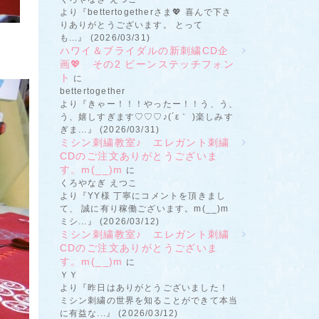
より『bettertogetherさま💖 喜んで下さ
りありがとうございます。 とって
も...』 (2026/03/31)
ハワイ＆ブライダルの新刺繍CD企
画💖 その2 ビーンステッチフォン
ト
に
bettertogether
より『きゃー！！！やったー！！う、う、
う、嬉しすぎます♡♡♡♪(´ε｀ )楽しみす
ぎま...』 (2026/03/31)
ミシン刺繍教室♪ エレガント刺繍
CDのご注文ありがとうございま
す。m(__)m
に
くろやなぎ えつこ
より『YY様 丁寧にコメントを頂きまし
て、 誠に有り稼働ございます。m(__)m
ミシ...』 (2026/03/12)
ミシン刺繍教室♪ エレガント刺繍
CDのご注文ありがとうございま
す。m(__)m
に
ＹＹ
より『昨日はありがとうございました！
ミシン刺繍の世界を知ることができて本当
に有益な...』 (2026/03/12)