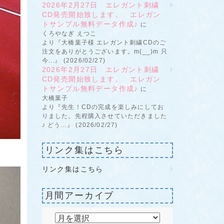
2026年2月27日 エレガント刺繍
CD発売開始致します。 エレガン
トサンプル無料データ作成♪
に
くろやなぎ えつこ
より『大橋葉子様 エレガント刺繍CDのご
注文をありがとうございます。m(__)m 只
今...』 (2026/02/27)
2026年2月27日 エレガント刺繍
CD発売開始致します。 エレガン
トサンプル無料データ作成♪
に
大橋葉子
より『先生！CDの完成を楽しみにしてお
りました。先程購入させていただきました
♪ どう...』 (2026/02/27)
リンク集はこちら
リンク集はこちら
月間アーカイブ