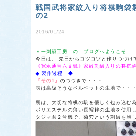
戦国武将家紋入り将棋駒袋
の2
2016/01/24
Ｅー刺繍工房 の ブログへようこそ
今日は、 先日からコツコツと作りつづけ
《寛永通宝六文銭》
家紋刺繍入りの将棋駒
◆ 製作過程 ◆
『その1』
のつづきで・・・
表は高級そうなベルベットの生地で・・
裏は、大切な将棋の駒を優しく包み込む
ポリエステルの薄い長襦袢の生地を使用
タジマ君２号機で、菊穴という刺繍を施