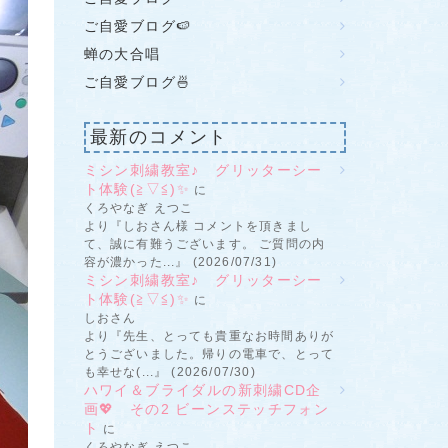
ご自愛ブログ🍉
蝉の大合唱
ご自愛ブログ🍜
最新のコメント
ミシン刺繍教室♪ グリッターシー
ト体験(≧▽≦)✨
に
くろやなぎ えつこ
より『しおさん様 コメントを頂きまし
て、誠に有難うございます。 ご質問の内
容が濃かった...』 (2026/07/31)
ミシン刺繍教室♪ グリッターシー
ト体験(≧▽≦)✨
に
しおさん
より『先生、とっても貴重なお時間ありが
とうございました。帰りの電車で、とって
も幸せな(...』 (2026/07/30)
ハワイ＆ブライダルの新刺繍CD企
画💖 その2 ビーンステッチフォン
ト
に
くろやなぎ えつこ