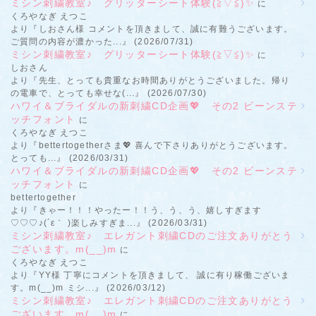
ミシン刺繍教室♪ グリッターシート体験(≧▽≦)✨
に
くろやなぎ えつこ
より『しおさん様 コメントを頂きまして、誠に有難うございます。
ご質問の内容が濃かった...』 (2026/07/31)
ミシン刺繍教室♪ グリッターシート体験(≧▽≦)✨
に
しおさん
より『先生、とっても貴重なお時間ありがとうございました。帰り
の電車で、とっても幸せな(...』 (2026/07/30)
ハワイ＆ブライダルの新刺繍CD企画💖 その2 ビーンステ
ッチフォント
に
くろやなぎ えつこ
より『bettertogetherさま💖 喜んで下さりありがとうございます。
とっても...』 (2026/03/31)
ハワイ＆ブライダルの新刺繍CD企画💖 その2 ビーンステ
ッチフォント
に
bettertogether
より『きゃー！！！やったー！！う、う、う、嬉しすぎます
♡♡♡♪(´ε｀ )楽しみすぎま...』 (2026/03/31)
ミシン刺繍教室♪ エレガント刺繍CDのご注文ありがとう
ございます。m(__)m
に
くろやなぎ えつこ
より『YY様 丁寧にコメントを頂きまして、 誠に有り稼働ございま
す。m(__)m ミシ...』 (2026/03/12)
ミシン刺繍教室♪ エレガント刺繍CDのご注文ありがとう
ございます。m(__)m
に