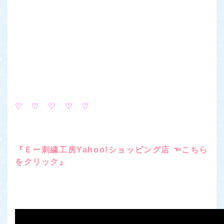
♡ ♡ ♡ ♡ ♡
『Ｅー刺繍工房Yahoo!ショッピング店 ☜こちら
をクリック』