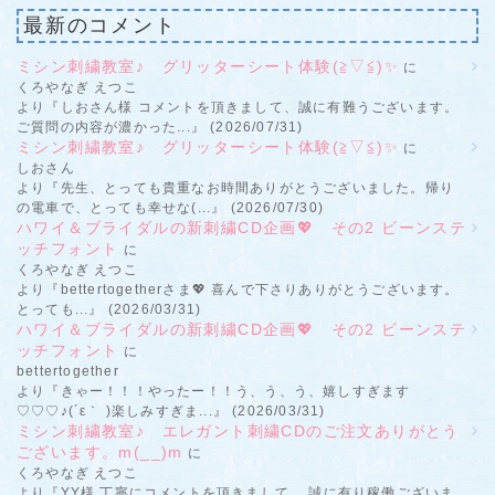
最新のコメント
ミシン刺繍教室♪ グリッターシート体験(≧▽≦)✨
に
くろやなぎ えつこ
より『しおさん様 コメントを頂きまして、誠に有難うございます。
ご質問の内容が濃かった...』 (2026/07/31)
ミシン刺繍教室♪ グリッターシート体験(≧▽≦)✨
に
しおさん
より『先生、とっても貴重なお時間ありがとうございました。帰り
の電車で、とっても幸せな(...』 (2026/07/30)
ハワイ＆ブライダルの新刺繍CD企画💖 その2 ビーンステ
ッチフォント
に
くろやなぎ えつこ
より『bettertogetherさま💖 喜んで下さりありがとうございます。
とっても...』 (2026/03/31)
ハワイ＆ブライダルの新刺繍CD企画💖 その2 ビーンステ
ッチフォント
に
bettertogether
より『きゃー！！！やったー！！う、う、う、嬉しすぎます
♡♡♡♪(´ε｀ )楽しみすぎま...』 (2026/03/31)
ミシン刺繍教室♪ エレガント刺繍CDのご注文ありがとう
ございます。m(__)m
に
くろやなぎ えつこ
より『YY様 丁寧にコメントを頂きまして、 誠に有り稼働ございま