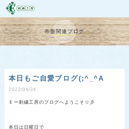
布盤関連ブログ
本日もご自愛ブログ(;^_^A
2022/04/24
Ｅー刺繍工房のブログへようこそ☆彡
本日は日曜日で