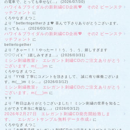
の電車で、とっても幸せな(...』 (2026/07/30)
ハワイ＆ブライダルの新刺繍CD企画💖 その2 ビーンステ
ッチフォント
に
くろやなぎ えつこ
より『bettertogetherさま💖 喜んで下さりありがとうございます。
とっても...』 (2026/03/31)
ハワイ＆ブライダルの新刺繍CD企画💖 その2 ビーンステ
ッチフォント
に
bettertogether
より『きゃー！！！やったー！！う、う、う、嬉しすぎます
♡♡♡♪(´ε｀ )楽しみすぎま...』 (2026/03/31)
ミシン刺繍教室♪ エレガント刺繍CDのご注文ありがとう
ございます。m(__)m
に
くろやなぎ えつこ
より『YY様 丁寧にコメントを頂きまして、 誠に有り稼働ございま
す。m(__)m ミシ...』 (2026/03/12)
ミシン刺繍教室♪ エレガント刺繍CDのご注文ありがとう
ございます。m(__)m
に
ＹＹ
より『昨日はありがとうございました！ ミシン刺繍の世界を知るこ
とができて本当に有益な...』 (2026/03/12)
2026年2月27日 エレガント刺繍CD発売開始致しま
す。 エレガントサンプル無料データ作成♪
に
くろやなぎ えつこ
より『大橋葉子様 エレガント刺繍CDのご注文をありがとうございま