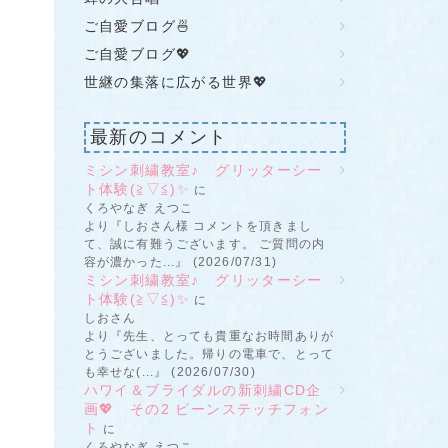
ご自愛ブログ🍜
ご自愛ブログ💖
世継の集落に広がる世界💖
最新のコメント
ミシン刺繍教室♪ グリッターシー
ト体験(≧▽≦)✨
に
くろやなぎ えつこ
より『しおさん様 コメントを頂きまし
て、誠に有難うございます。 ご質問の内
容が濃かった...』 (2026/07/31)
ミシン刺繍教室♪ グリッターシー
ト体験(≧▽≦)✨
に
しおさん
より『先生、とっても貴重なお時間ありが
とうございました。帰りの電車で、とって
も幸せな(...』 (2026/07/30)
ハワイ＆ブライダルの新刺繍CD企
画💖 その2 ビーンステッチフォン
ト
に
くろやなぎ えつこ