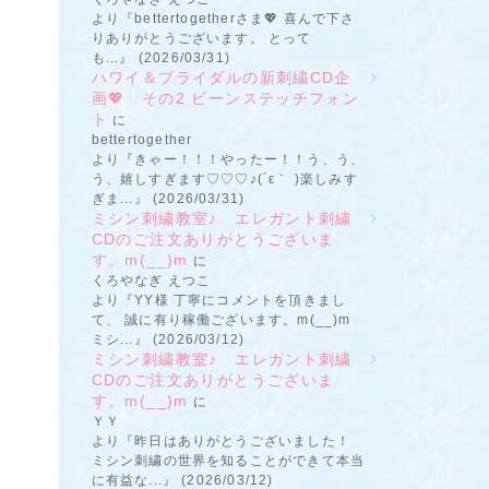
より『bettertogetherさま💖 喜んで下さ
りありがとうございます。 とって
も...』 (2026/03/31)
ハワイ＆ブライダルの新刺繍CD企
画💖 その2 ビーンステッチフォン
ト
に
bettertogether
より『きゃー！！！やったー！！う、う、
う、嬉しすぎます♡♡♡♪(´ε｀ )楽しみす
ぎま...』 (2026/03/31)
ミシン刺繍教室♪ エレガント刺繍
CDのご注文ありがとうございま
す。m(__)m
に
くろやなぎ えつこ
より『YY様 丁寧にコメントを頂きまし
て、 誠に有り稼働ございます。m(__)m
ミシ...』 (2026/03/12)
ミシン刺繍教室♪ エレガント刺繍
CDのご注文ありがとうございま
す。m(__)m
に
ＹＹ
より『昨日はありがとうございました！
ミシン刺繍の世界を知ることができて本当
に有益な...』 (2026/03/12)