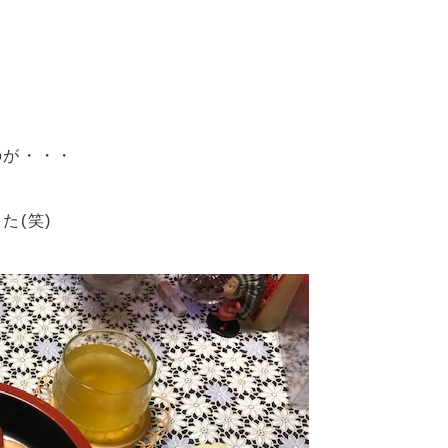
のが・・・
た(笑)