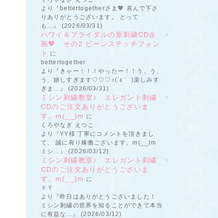
より『bettertogetherさま💖 喜んで下さ
りありがとうございます。 とって
も...』 (2026/03/31)
ハワイ＆ブライダルの新刺繍CD企
画💖 その2 ビーンステッチフォン
ト
に
bettertogether
より『きゃー！！！やったー！！う、う、
う、嬉しすぎます♡♡♡♪(´ε｀ )楽しみす
ぎま...』 (2026/03/31)
ミシン刺繍教室♪ エレガント刺繍
CDのご注文ありがとうございま
す。m(__)m
に
くろやなぎ えつこ
より『YY様 丁寧にコメントを頂きまし
て、 誠に有り稼働ございます。m(__)m
ミシ...』 (2026/03/12)
ミシン刺繍教室♪ エレガント刺繍
CDのご注文ありがとうございま
す。m(__)m
に
ＹＹ
より『昨日はありがとうございました！
ミシン刺繍の世界を知ることができて本当
に有益な...』 (2026/03/12)