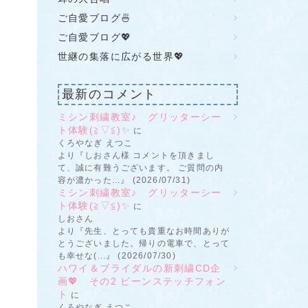
ご自愛ブログ🍜
ご自愛ブログ💖
世継の集落に広がる世界💖
最新のコメント
ミシン刺繍教室♪ グリッターシー
ト体験(≧▽≦)✨
に
くろやなぎ えつこ
より『しおさん様 コメントを頂きまし
て、誠に有難うございます。 ご質問の内
容が濃かった...』 (2026/07/31)
ミシン刺繍教室♪ グリッターシー
ト体験(≧▽≦)✨
に
しおさん
より『先生、とっても貴重なお時間ありが
とうございました。帰りの電車で、とって
も幸せな(...』 (2026/07/30)
ハワイ＆ブライダルの新刺繍CD企
画💖 その2 ビーンステッチフォン
ト
に
くろやなぎ えつこ