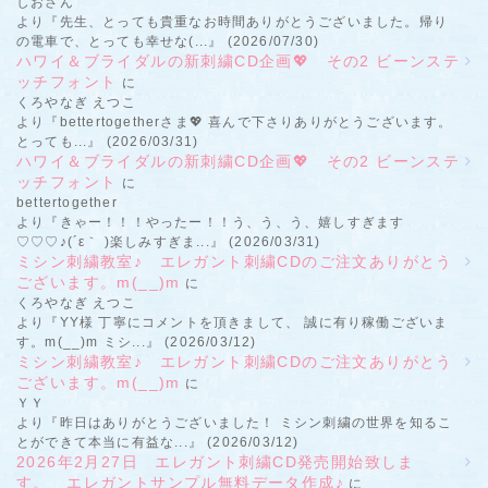
しおさん
より『先生、とっても貴重なお時間ありがとうございました。帰り
の電車で、とっても幸せな(...』 (2026/07/30)
ハワイ＆ブライダルの新刺繍CD企画💖 その2 ビーンステ
ッチフォント
に
くろやなぎ えつこ
より『bettertogetherさま💖 喜んで下さりありがとうございます。
とっても...』 (2026/03/31)
ハワイ＆ブライダルの新刺繍CD企画💖 その2 ビーンステ
ッチフォント
に
bettertogether
より『きゃー！！！やったー！！う、う、う、嬉しすぎます
♡♡♡♪(´ε｀ )楽しみすぎま...』 (2026/03/31)
ミシン刺繍教室♪ エレガント刺繍CDのご注文ありがとう
ございます。m(__)m
に
くろやなぎ えつこ
より『YY様 丁寧にコメントを頂きまして、 誠に有り稼働ございま
す。m(__)m ミシ...』 (2026/03/12)
ミシン刺繍教室♪ エレガント刺繍CDのご注文ありがとう
ございます。m(__)m
に
ＹＹ
より『昨日はありがとうございました！ ミシン刺繍の世界を知るこ
とができて本当に有益な...』 (2026/03/12)
2026年2月27日 エレガント刺繍CD発売開始致しま
す。 エレガントサンプル無料データ作成♪
に