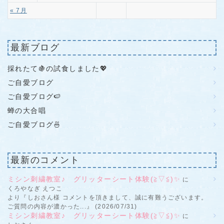
« 7月
最新ブログ
採れたて🍇の試食しました💖
ご自愛ブログ
ご自愛ブログ🍉
蝉の大合唱
ご自愛ブログ🍜
最新のコメント
ミシン刺繍教室♪ グリッターシート体験(≧▽≦)✨
に
くろやなぎ えつこ
より『しおさん様 コメントを頂きまして、誠に有難うございます。
ご質問の内容が濃かった...』 (2026/07/31)
ミシン刺繍教室♪ グリッターシート体験(≧▽≦)✨
に