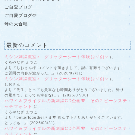
ご自愛ブログ
ご自愛ブログ🍉
蝉の大合唱
最新のコメント
ミシン刺繍教室♪ グリッターシート体験(≧▽≦)✨
に
くろやなぎ えつこ
より『しおさん様 コメントを頂きまして、誠に有難うございます。
ご質問の内容が濃かった...』 (2026/07/31)
ミシン刺繍教室♪ グリッターシート体験(≧▽≦)✨
に
しおさん
より『先生、とっても貴重なお時間ありがとうございました。帰り
の電車で、とっても幸せな(...』 (2026/07/30)
ハワイ＆ブライダルの新刺繍CD企画💖 その2 ビーンステ
ッチフォント
に
くろやなぎ えつこ
より『bettertogetherさま💖 喜んで下さりありがとうございます。
とっても...』 (2026/03/31)
ハワイ＆ブライダルの新刺繍CD企画💖 その2 ビーンステ
ッチフォント
に