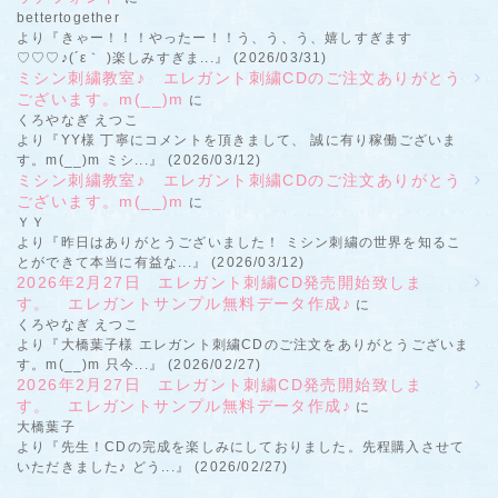
bettertogether
より『きゃー！！！やったー！！う、う、う、嬉しすぎます
♡♡♡♪(´ε｀ )楽しみすぎま...』 (2026/03/31)
ミシン刺繍教室♪ エレガント刺繍CDのご注文ありがとう
ございます。m(__)m
に
くろやなぎ えつこ
より『YY様 丁寧にコメントを頂きまして、 誠に有り稼働ございま
す。m(__)m ミシ...』 (2026/03/12)
ミシン刺繍教室♪ エレガント刺繍CDのご注文ありがとう
ございます。m(__)m
に
ＹＹ
より『昨日はありがとうございました！ ミシン刺繍の世界を知るこ
とができて本当に有益な...』 (2026/03/12)
2026年2月27日 エレガント刺繍CD発売開始致しま
す。 エレガントサンプル無料データ作成♪
に
くろやなぎ えつこ
より『大橋葉子様 エレガント刺繍CDのご注文をありがとうございま
す。m(__)m 只今...』 (2026/02/27)
2026年2月27日 エレガント刺繍CD発売開始致しま
す。 エレガントサンプル無料データ作成♪
に
大橋葉子
より『先生！CDの完成を楽しみにしておりました。先程購入させて
いただきました♪ どう...』 (2026/02/27)