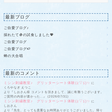
最新ブログ
ご自愛ブログ♪
採れたて🍇の試食しました💖
ご自愛ブログ
ご自愛ブログ🍉
蝉の大合唱
最新のコメント
ミシン刺繍教室♪ グリッターシート体験(≧▽≦)✨
に
くろやなぎ えつこ
より『しおさん様 コメントを頂きまして、誠に有難うございます。
ご質問の内容が濃かった...』 (2026/07/31)
ミシン刺繍教室♪ グリッターシート体験(≧▽≦)✨
に
しおさん
より『先生、とっても貴重なお時間ありがとうございました。帰り