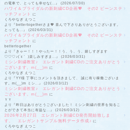
の電車で、とっても幸せな(...』 (2026/07/30)
ハワイ＆ブライダルの新刺繍CD企画💖 その2 ビーンステ
ッチフォント
に
くろやなぎ えつこ
より『bettertogetherさま💖 喜んで下さりありがとうございます。
とっても...』 (2026/03/31)
ハワイ＆ブライダルの新刺繍CD企画💖 その2 ビーンステ
ッチフォント
に
bettertogether
より『きゃー！！！やったー！！う、う、う、嬉しすぎます
♡♡♡♪(´ε｀ )楽しみすぎま...』 (2026/03/31)
ミシン刺繍教室♪ エレガント刺繍CDのご注文ありがとう
ございます。m(__)m
に
くろやなぎ えつこ
より『YY様 丁寧にコメントを頂きまして、 誠に有り稼働ございま
す。m(__)m ミシ...』 (2026/03/12)
ミシン刺繍教室♪ エレガント刺繍CDのご注文ありがとう
ございます。m(__)m
に
ＹＹ
より『昨日はありがとうございました！ ミシン刺繍の世界を知るこ
とができて本当に有益な...』 (2026/03/12)
2026年2月27日 エレガント刺繍CD発売開始致しま
す。 エレガントサンプル無料データ作成♪
に
くろやなぎ えつこ