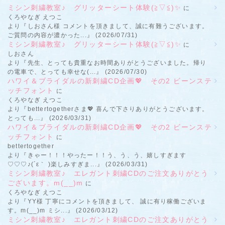
ミシン刺繍教室♪ グリッターシート体験(≧▽≦)✨
に
くろやなぎ えつこ
より『しおさん様 コメントを頂きまして、誠に有難うございます。
ご質問の内容が濃かった...』 (2026/07/31)
ミシン刺繍教室♪ グリッターシート体験(≧▽≦)✨
に
しおさん
より『先生、とっても貴重なお時間ありがとうございました。帰り
の電車で、とっても幸せな(...』 (2026/07/30)
ハワイ＆ブライダルの新刺繍CD企画💖 その2 ビーンステ
ッチフォント
に
くろやなぎ えつこ
より『bettertogetherさま💖 喜んで下さりありがとうございます。
とっても...』 (2026/03/31)
ハワイ＆ブライダルの新刺繍CD企画💖 その2 ビーンステ
ッチフォント
に
bettertogether
より『きゃー！！！やったー！！う、う、う、嬉しすぎます
♡♡♡♪(´ε｀ )楽しみすぎま...』 (2026/03/31)
ミシン刺繍教室♪ エレガント刺繍CDのご注文ありがとう
ございます。m(__)m
に
くろやなぎ えつこ
より『YY様 丁寧にコメントを頂きまして、 誠に有り稼働ございま
す。m(__)m ミシ...』 (2026/03/12)
ミシン刺繍教室♪ エレガント刺繍CDのご注文ありがとう