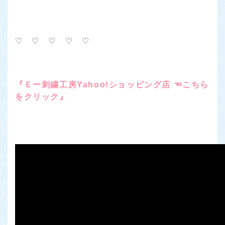
♡ ♡ ♡ ♡ ♡
『Ｅー刺繍工房Yahoo!ショッピング店 ☜こちら
をクリック』