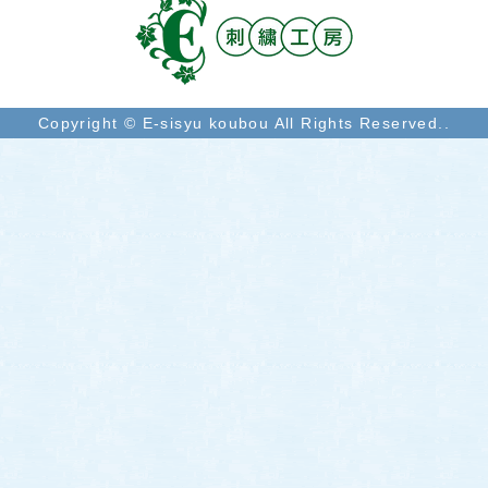
Copyright © E-sisyu koubou All Rights Reserved..