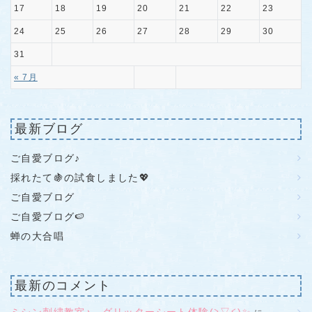
17
18
19
20
21
22
23
24
25
26
27
28
29
30
31
« 7月
最新ブログ
ご自愛ブログ♪
採れたて🍇の試食しました💖
ご自愛ブログ
ご自愛ブログ🍉
蝉の大合唱
最新のコメント
ミシン刺繍教室♪ グリッターシート体験(≧▽≦)✨