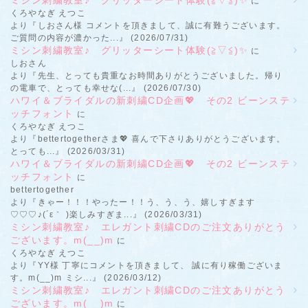
に
くろやなぎ えつこ
より『しおさん様 コメントを頂きまして、誠に有難うございます。
ご質問の内容が濃かった...』 (2026/07/31)
ミシン刺繍教室♪ グリッターシート体験(≧▽≦)✨
に
しおさん
より『先生、とっても貴重なお時間ありがとうございました。帰り
の電車で、とっても幸せな(...』 (2026/07/30)
ハワイ＆ブライダルの新刺繍CD企画💖 その2 ビーンステ
ッチフォント
に
くろやなぎ えつこ
より『bettertogetherさま💖 喜んで下さりありがとうございます。
とっても...』 (2026/03/31)
ハワイ＆ブライダルの新刺繍CD企画💖 その2 ビーンステ
ッチフォント
に
bettertogether
より『きゃー！！！やったー！！う、う、う、嬉しすぎます
♡♡♡♪(´ε｀ )楽しみすぎま...』 (2026/03/31)
ミシン刺繍教室♪ エレガント刺繍CDのご注文ありがとう
ございます。m(__)m
に
くろやなぎ えつこ
より『YY様 丁寧にコメントを頂きまして、 誠に有り稼働ございま
す。m(__)m ミシ...』 (2026/03/12)
ミシン刺繍教室♪ エレガント刺繍CDのご注文ありがとう
ございます。m(__)m
に