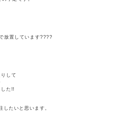
放置しています????
たりして
・
した!!
発注したいと思います。