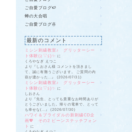
ご自愛ブログ🍉
蝉の大合唱
ご自愛ブログ🍜
最新のコメント
ミシン刺繍教室♪ グリッターシー
ト体験(≧▽≦)✨
に
くろやなぎ えつこ
より『しおさん様 コメントを頂きまし
て、誠に有難うございます。 ご質問の内
容が濃かった...』 (2026/07/31)
ミシン刺繍教室♪ グリッターシー
ト体験(≧▽≦)✨
に
しおさん
より『先生、とっても貴重なお時間ありが
とうございました。帰りの電車で、とって
も幸せな(...』 (2026/07/30)
ハワイ＆ブライダルの新刺繍CD企
画💖 その2 ビーンステッチフォン
ト
に
くろやなぎ えつこ