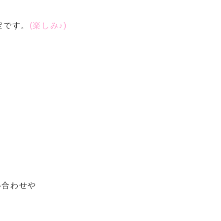
定です。
(楽しみ♪)
・
い合わせや
て