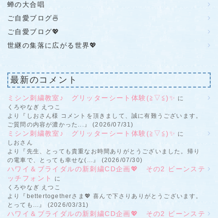
蝉の大合唱
ご自愛ブログ🍜
ご自愛ブログ💖
世継の集落に広がる世界💖
最新のコメント
ミシン刺繍教室♪ グリッターシート体験(≧▽≦)✨
に
くろやなぎ えつこ
より『しおさん様 コメントを頂きまして、誠に有難うございます。
ご質問の内容が濃かった...』 (2026/07/31)
ミシン刺繍教室♪ グリッターシート体験(≧▽≦)✨
に
しおさん
より『先生、とっても貴重なお時間ありがとうございました。帰り
の電車で、とっても幸せな(...』 (2026/07/30)
ハワイ＆ブライダルの新刺繍CD企画💖 その2 ビーンステ
ッチフォント
に
くろやなぎ えつこ
より『bettertogetherさま💖 喜んで下さりありがとうございます。
とっても...』 (2026/03/31)
ハワイ＆ブライダルの新刺繍CD企画💖 その2 ビーンステ