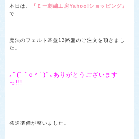
本日は、
『Ｅー刺繍工房Yahoo!ショッピング』
で
魔法のフェルト碁盤13路盤のご注文を頂きまし
た。
｡ﾟ(ﾟ＾o＾ﾟ)ﾟ｡ありがとうございます
っ!!!
発送準備が整いました。