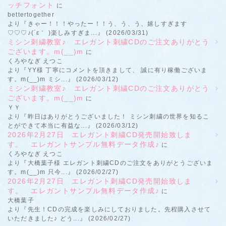
ッチフォント
に
bettertogether
より『きゃー！！！やったー！！う、う、う、嬉しすぎます
♡♡♡♪(´ε｀ )楽しみすぎま...』 (2026/03/31)
ミシン刺繍教室♪ エレガント刺繍CDのご注文ありがとう
ございます。m(__)m
に
くろやなぎ えつこ
より『YY様 丁寧にコメントを頂きまして、 誠に有り稼働ございま
す。m(__)m ミシ...』 (2026/03/12)
ミシン刺繍教室♪ エレガント刺繍CDのご注文ありがとう
ございます。m(__)m
に
ＹＹ
より『昨日はありがとうございました！ ミシン刺繍の世界を知るこ
とができて本当に有益な...』 (2026/03/12)
2026年2月27日 エレガント刺繍CD発売開始致しま
す。 エレガントサンプル無料データ作成♪
に
くろやなぎ えつこ
より『大橋葉子様 エレガント刺繍CDのご注文をありがとうございま
す。m(__)m 只今...』 (2026/02/27)
2026年2月27日 エレガント刺繍CD発売開始致しま
す。 エレガントサンプル無料データ作成♪
に
大橋葉子
より『先生！CDの完成を楽しみにしておりました。先程購入させて
いただきました♪ どう...』 (2026/02/27)