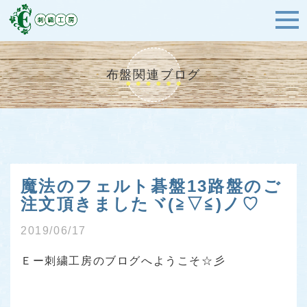
布盤関連ブログ
魔法のフェルト碁盤13路盤のご
注文頂きましたヾ(≧▽≦)ノ♡
2019/06/17
Ｅー刺繍工房のブログへようこそ☆彡