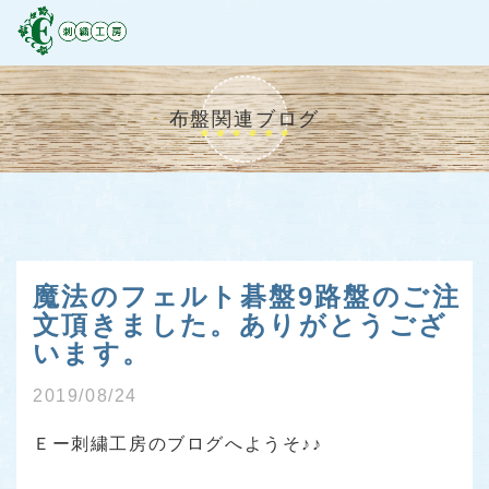
布盤関連ブログ
魔法のフェルト碁盤9路盤のご注
文頂きました。ありがとうござ
います。
2019/08/24
Ｅー刺繍工房のブログへようそ♪♪