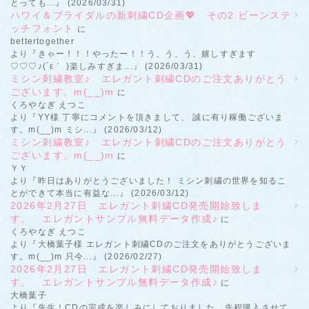
とっても...』 (2026/03/31)
ハワイ＆ブライダルの新刺繍CD企画💖 その2 ビーンステ
ッチフォント
に
bettertogether
より『きゃー！！！やったー！！う、う、う、嬉しすぎます
♡♡♡♪(´ε｀ )楽しみすぎま...』 (2026/03/31)
ミシン刺繍教室♪ エレガント刺繍CDのご注文ありがとう
ございます。m(__)m
に
くろやなぎ えつこ
より『YY様 丁寧にコメントを頂きまして、 誠に有り稼働ございま
す。m(__)m ミシ...』 (2026/03/12)
ミシン刺繍教室♪ エレガント刺繍CDのご注文ありがとう
ございます。m(__)m
に
ＹＹ
より『昨日はありがとうございました！ ミシン刺繍の世界を知るこ
とができて本当に有益な...』 (2026/03/12)
2026年2月27日 エレガント刺繍CD発売開始致しま
す。 エレガントサンプル無料データ作成♪
に
くろやなぎ えつこ
より『大橋葉子様 エレガント刺繍CDのご注文をありがとうございま
す。m(__)m 只今...』 (2026/02/27)
2026年2月27日 エレガント刺繍CD発売開始致しま
す。 エレガントサンプル無料データ作成♪
に
大橋葉子
より『先生！CDの完成を楽しみにしておりました。先程購入させて