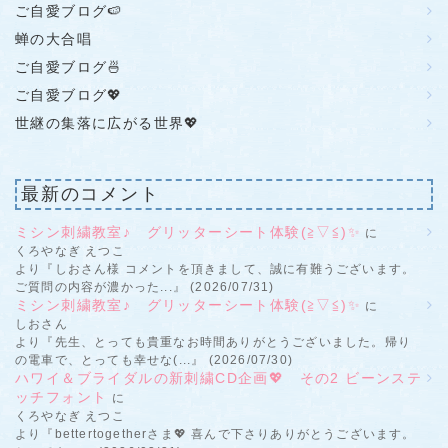
ご自愛ブログ🍉
蝉の大合唱
ご自愛ブログ🍜
ご自愛ブログ💖
世継の集落に広がる世界💖
最新のコメント
ミシン刺繍教室♪ グリッターシート体験(≧▽≦)✨
に
くろやなぎ えつこ
より『しおさん様 コメントを頂きまして、誠に有難うございます。
ご質問の内容が濃かった...』 (2026/07/31)
ミシン刺繍教室♪ グリッターシート体験(≧▽≦)✨
に
しおさん
より『先生、とっても貴重なお時間ありがとうございました。帰り
の電車で、とっても幸せな(...』 (2026/07/30)
ハワイ＆ブライダルの新刺繍CD企画💖 その2 ビーンステ
ッチフォント
に
くろやなぎ えつこ
より『bettertogetherさま💖 喜んで下さりありがとうございます。