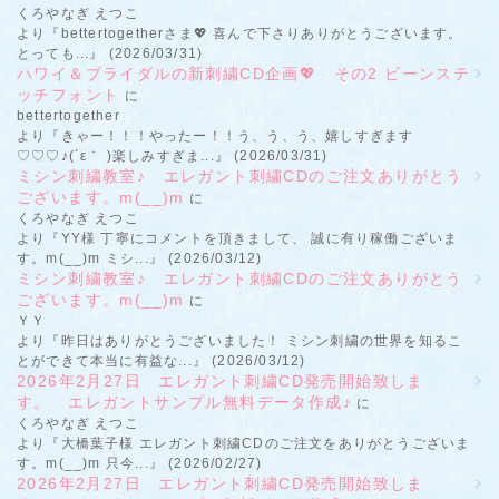
くろやなぎ えつこ
より『bettertogetherさま💖 喜んで下さりありがとうございます。
とっても...』 (2026/03/31)
ハワイ＆ブライダルの新刺繍CD企画💖 その2 ビーンステ
ッチフォント
に
bettertogether
より『きゃー！！！やったー！！う、う、う、嬉しすぎます
♡♡♡♪(´ε｀ )楽しみすぎま...』 (2026/03/31)
ミシン刺繍教室♪ エレガント刺繍CDのご注文ありがとう
ございます。m(__)m
に
くろやなぎ えつこ
より『YY様 丁寧にコメントを頂きまして、 誠に有り稼働ございま
す。m(__)m ミシ...』 (2026/03/12)
ミシン刺繍教室♪ エレガント刺繍CDのご注文ありがとう
ございます。m(__)m
に
ＹＹ
より『昨日はありがとうございました！ ミシン刺繍の世界を知るこ
とができて本当に有益な...』 (2026/03/12)
2026年2月27日 エレガント刺繍CD発売開始致しま
す。 エレガントサンプル無料データ作成♪
に
くろやなぎ えつこ
より『大橋葉子様 エレガント刺繍CDのご注文をありがとうございま
す。m(__)m 只今...』 (2026/02/27)
2026年2月27日 エレガント刺繍CD発売開始致しま