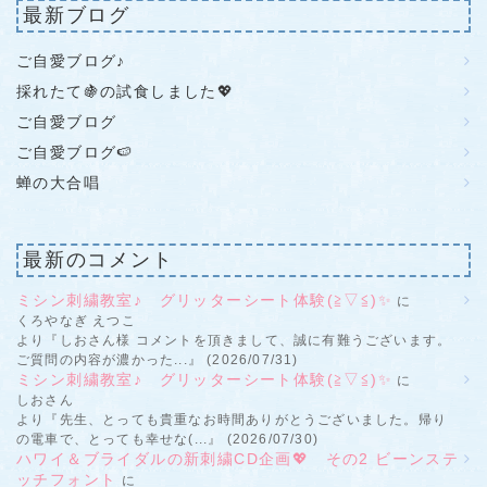
最新ブログ
ご自愛ブログ♪
採れたて🍇の試食しました💖
ご自愛ブログ
ご自愛ブログ🍉
蝉の大合唱
最新のコメント
ミシン刺繍教室♪ グリッターシート体験(≧▽≦)✨
に
くろやなぎ えつこ
より『しおさん様 コメントを頂きまして、誠に有難うございます。
ご質問の内容が濃かった...』 (2026/07/31)
ミシン刺繍教室♪ グリッターシート体験(≧▽≦)✨
に
しおさん
より『先生、とっても貴重なお時間ありがとうございました。帰り
の電車で、とっても幸せな(...』 (2026/07/30)
ハワイ＆ブライダルの新刺繍CD企画💖 その2 ビーンステ
ッチフォント
に