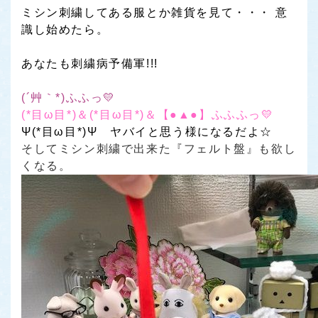
ミシン刺繍してある服とか雑貨を見て・・・ 意
識し始めたら。
あなたも刺繍病予備軍!!!
(´艸｀*)ふふっ💛
(*目ω目*)＆(*目ω目*)＆【●▲●】ふふふっ💛
Ψ(*目ω目*)Ψ
ヤバイと思う様になるだよ☆
そしてミシン刺繍で出来た
『フェルト盤』
も欲し
くなる。