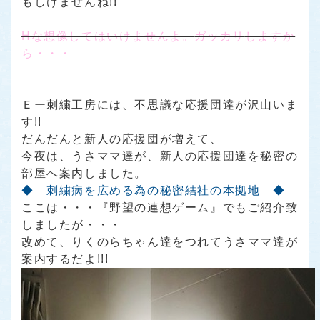
もしけませんね!!
Hな想像してはいけませんよ。
ガッカリ
しますか
ら・・・
Ｅー刺繍工房には、不思議な応援団達が沢山いま
す!!
だんだんと新人の応援団が増えて、
今夜は、うさママ達が、新人の応援団達を秘密の
部屋へ案内しました。
◆ 刺繍病を広める為の秘密結社の本拠地 ◆
ここは・・・
『野望の連想ゲーム』
でもご紹介致
しましたが・・・
改めて、りくのらちゃん達をつれてうさママ達が
案内するだよ!!!