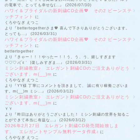
の電車で、とっても幸せな(...』 (2026/07/30)
ハワイ＆ブライダルの新刺繍CD企画💖 その2 ビーンステ
ッチフォント
に
くろやなぎ えつこ
より『bettertogetherさま💖 喜んで下さりありがとうございます。
とっても...』 (2026/03/31)
ハワイ＆ブライダルの新刺繍CD企画💖 その2 ビーンステ
ッチフォント
に
bettertogether
より『きゃー！！！やったー！！う、う、う、嬉しすぎます
♡♡♡♪(´ε｀ )楽しみすぎま...』 (2026/03/31)
ミシン刺繍教室♪ エレガント刺繍CDのご注文ありがとう
ございます。m(__)m
に
くろやなぎ えつこ
より『YY様 丁寧にコメントを頂きまして、 誠に有り稼働ございま
す。m(__)m ミシ...』 (2026/03/12)
ミシン刺繍教室♪ エレガント刺繍CDのご注文ありがとう
ございます。m(__)m
に
ＹＹ
より『昨日はありがとうございました！ ミシン刺繍の世界を知るこ
とができて本当に有益な...』 (2026/03/12)
2026年2月27日 エレガント刺繍CD発売開始致しま
す。 エレガントサンプル無料データ作成♪
に
くろやなぎ えつこ