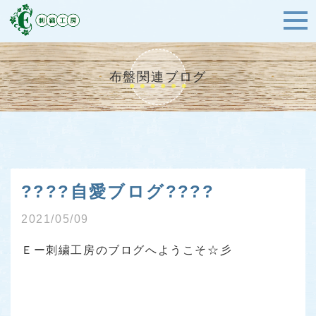
布盤関連ブログ
????自愛ブログ????
2021/05/09
Ｅー刺繍工房のブログへようこそ☆彡