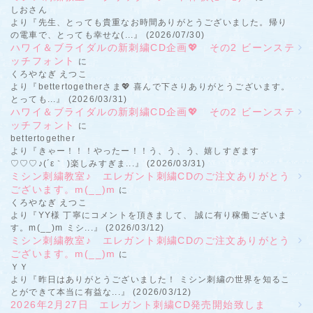
しおさん
より『先生、とっても貴重なお時間ありがとうございました。帰り
の電車で、とっても幸せな(...』 (2026/07/30)
ハワイ＆ブライダルの新刺繍CD企画💖 その2 ビーンステ
ッチフォント
に
くろやなぎ えつこ
より『bettertogetherさま💖 喜んで下さりありがとうございます。
とっても...』 (2026/03/31)
ハワイ＆ブライダルの新刺繍CD企画💖 その2 ビーンステ
ッチフォント
に
bettertogether
より『きゃー！！！やったー！！う、う、う、嬉しすぎます
♡♡♡♪(´ε｀ )楽しみすぎま...』 (2026/03/31)
ミシン刺繍教室♪ エレガント刺繍CDのご注文ありがとう
ございます。m(__)m
に
くろやなぎ えつこ
より『YY様 丁寧にコメントを頂きまして、 誠に有り稼働ございま
す。m(__)m ミシ...』 (2026/03/12)
ミシン刺繍教室♪ エレガント刺繍CDのご注文ありがとう
ございます。m(__)m
に
ＹＹ
より『昨日はありがとうございました！ ミシン刺繍の世界を知るこ
とができて本当に有益な...』 (2026/03/12)
2026年2月27日 エレガント刺繍CD発売開始致しま