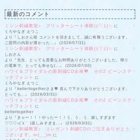
最新のコメント
ミシン刺繍教室♪ グリッターシート体験(≧▽≦)✨
に
くろやなぎ えつこ
より『しおさん様 コメントを頂きまして、誠に有難うございます。
ご質問の内容が濃かった...』 (2026/07/31)
ミシン刺繍教室♪ グリッターシート体験(≧▽≦)✨
に
しおさん
より『先生、とっても貴重なお時間ありがとうございました。帰り
の電車で、とっても幸せな(...』 (2026/07/30)
ハワイ＆ブライダルの新刺繍CD企画💖 その2 ビーンステ
ッチフォント
に
くろやなぎ えつこ
より『bettertogetherさま💖 喜んで下さりありがとうございます。
とっても...』 (2026/03/31)
ハワイ＆ブライダルの新刺繍CD企画💖 その2 ビーンステ
ッチフォント
に
bettertogether
より『きゃー！！！やったー！！う、う、う、嬉しすぎます
♡♡♡♪(´ε｀ )楽しみすぎま...』 (2026/03/31)
ミシン刺繍教室♪ エレガント刺繍CDのご注文ありがとう
ございます。m(__)m
に