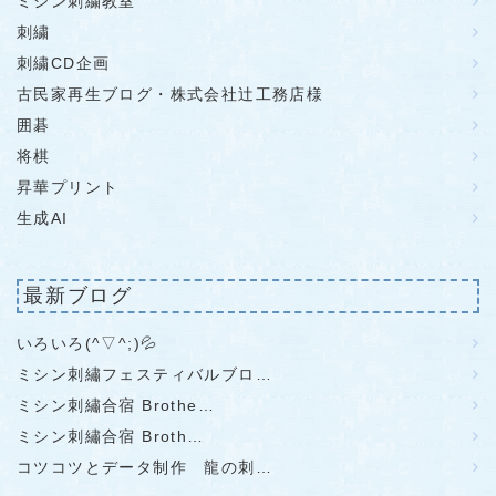
ミシン刺繍教室
刺繍
刺繍CD企画
古民家再生ブログ・株式会社辻工務店様
囲碁
将棋
昇華プリント
生成AI
最新ブログ
いろいろ(^▽^;)💦
ミシン刺繡フェスティバルブロ…
ミシン刺繡合宿 Brothe…
ミシン刺繡合宿 Broth…
コツコツとデータ制作 龍の刺…