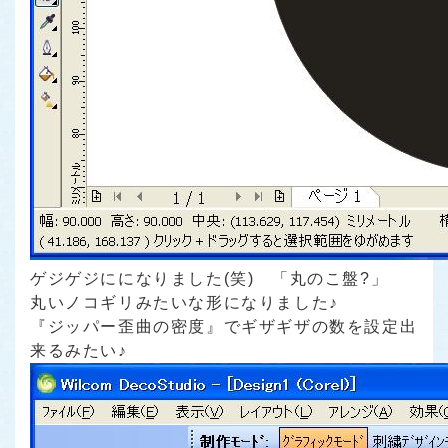
ゲジゲジにになりました(笑) 「丸のこ盤?」
丸いノコギリみたいな形になりました♪
『ジッパー歪曲の密度』でギザギザの数を設定出
来るみたい♪