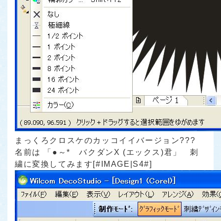
まっくろクロスケのカッコイイバージョン???
名前は
「●～* バクダンX (エックス)君」
刺
繍に変換してみます[#IMAGE|S4#]