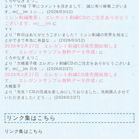
くろやなぎ えつこ
より『YY様 丁寧にコメントを頂きまして、 誠に有り稼働ございま
す。m(__)m ミシ...』 (2026/03/12)
ミシン刺繍教室♪ エレガント刺繍CDのご注文ありがとう
ございます。m(__)m
に
ＹＹ
より『昨日はありがとうございました！ ミシン刺繍の世界を知るこ
とができて本当に有益な...』 (2026/03/12)
2026年2月27日 エレガント刺繍CD発売開始致しま
す。 エレガントサンプル無料データ作成♪
に
くろやなぎ えつこ
より『大橋葉子様 エレガント刺繍CDのご注文をありがとうございま
す。m(__)m 只今...』 (2026/02/27)
2026年2月27日 エレガント刺繍CD発売開始致しま
す。 エレガントサンプル無料データ作成♪
に
大橋葉子
より『先生！CDの完成を楽しみにしておりました。先程購入させて
いただきました♪ どう...』 (2026/02/27)
リンク集はこちら
リンク集はこちら