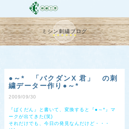
ミシン刺繍ブログ
●～* 「バクダンX 君」 の刺
繍データー作り●～*
2009/09/30
『ばくだん』と書いて、変換すると『●～*』マ
ークが出てきた(笑)
それだけでも、今日の発見なんだけど・・・