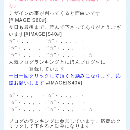
り♪
デザインの事が判ってくると面白いです
[#IMAGE|S60#]
今日も最後まで、読んで下さってありがとうござ
います[#IMAGE|S40#]
☆¨・．．。．・¨☆¨・．．。．・
¨☆¨・．．。．・¨☆¨・．．。．・
¨☆¨・．．。．・¨☆¨・．．。．・¨☆
人気ブログランキング
と
にほんブログ村
に
登録しています
一日一回クリックして頂くと励みになります。応
援お願いします
[#IMAGE|S40#]
☆¨・．．。．・¨☆¨・．．。．・
¨☆¨・．．。．・¨☆¨・．．。．・
¨☆¨・．．。．・¨☆¨・．．。．・¨☆
ブログのランキングに参加しています。応援のク
リックして下さると励みになります