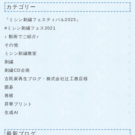
カテゴリー
『ミシン刺繍フェスティバル2023』
#ミシン刺繍フェス2021
♪ 動画でご紹介♪
その他
ミシン刺繍教室
刺繍
刺繍CD企画
古民家再生ブログ・株式会社辻工務店様
囲碁
将棋
昇華プリント
生成AI
最新ブログ