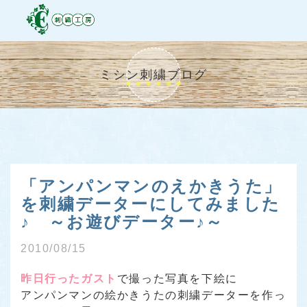
ミシン刺繍ブログ
「アンパンマンのえかきうた」
を刺繍データーにしてみました
♪ ～お遊びデーター♪～
2010/08/15
昨日行ったガスト
で撮った写真を下絵に
アンパンマンの絵かきうたの刺繍データーを作っ