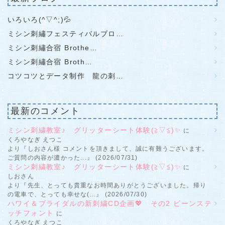
いろいろ(^▽^;)💦
ミシン刺繡フェスティバルブロ…
ミシン刺繡合宿 Brothe…
ミシン刺繡合宿 Broth…
コツコツとデータ制作 龍の刺…
最新のコメント
ミシン刺繍教室♪ グリッターシート体験(≧▽≦)✨
に
くろやなぎ えつこ
より『しおさん様 コメントを頂きまして、誠に有難うございます。
ご質問の内容が濃かった...』 (2026/07/31)
ミシン刺繍教室♪ グリッターシート体験(≧▽≦)✨
に
しおさん
より『先生、とっても貴重なお時間ありがとうございました。帰り
の電車で、とっても幸せな(...』 (2026/07/30)
ハワイ＆ブライダルの新刺繍CD企画💖 その2 ビーンステ
ッチフォント
に
くろやなぎ えつこ