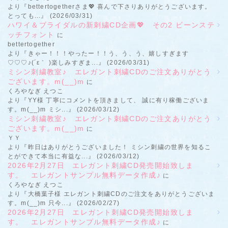
より『bettertogetherさま💖 喜んで下さりありがとうございます。
とっても...』 (2026/03/31)
ハワイ＆ブライダルの新刺繍CD企画💖 その2 ビーンステ
ッチフォント
に
bettertogether
より『きゃー！！！やったー！！う、う、う、嬉しすぎます
♡♡♡♪(´ε｀ )楽しみすぎま...』 (2026/03/31)
ミシン刺繍教室♪ エレガント刺繍CDのご注文ありがとう
ございます。m(__)m
に
くろやなぎ えつこ
より『YY様 丁寧にコメントを頂きまして、 誠に有り稼働ございま
す。m(__)m ミシ...』 (2026/03/12)
ミシン刺繍教室♪ エレガント刺繍CDのご注文ありがとう
ございます。m(__)m
に
ＹＹ
より『昨日はありがとうございました！ ミシン刺繍の世界を知るこ
とができて本当に有益な...』 (2026/03/12)
2026年2月27日 エレガント刺繍CD発売開始致しま
す。 エレガントサンプル無料データ作成♪
に
くろやなぎ えつこ
より『大橋葉子様 エレガント刺繍CDのご注文をありがとうございま
す。m(__)m 只今...』 (2026/02/27)
2026年2月27日 エレガント刺繍CD発売開始致しま
す。 エレガントサンプル無料データ作成♪
に