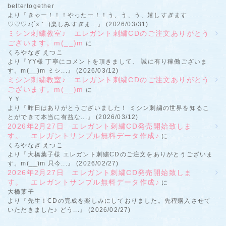
bettertogether
より『きゃー！！！やったー！！う、う、う、嬉しすぎます
♡♡♡♪(´ε｀ )楽しみすぎま...』 (2026/03/31)
ミシン刺繍教室♪ エレガント刺繍CDのご注文ありがとう
ございます。m(__)m
に
くろやなぎ えつこ
より『YY様 丁寧にコメントを頂きまして、 誠に有り稼働ございま
す。m(__)m ミシ...』 (2026/03/12)
ミシン刺繍教室♪ エレガント刺繍CDのご注文ありがとう
ございます。m(__)m
に
ＹＹ
より『昨日はありがとうございました！ ミシン刺繍の世界を知るこ
とができて本当に有益な...』 (2026/03/12)
2026年2月27日 エレガント刺繍CD発売開始致しま
す。 エレガントサンプル無料データ作成♪
に
くろやなぎ えつこ
より『大橋葉子様 エレガント刺繍CDのご注文をありがとうございま
す。m(__)m 只今...』 (2026/02/27)
2026年2月27日 エレガント刺繍CD発売開始致しま
す。 エレガントサンプル無料データ作成♪
に
大橋葉子
より『先生！CDの完成を楽しみにしておりました。先程購入させて
いただきました♪ どう...』 (2026/02/27)