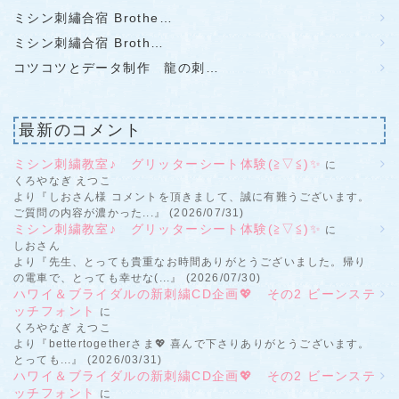
ミシン刺繡合宿 Brothe…
ミシン刺繡合宿 Broth…
コツコツとデータ制作 龍の刺…
最新のコメント
ミシン刺繍教室♪ グリッターシート体験(≧▽≦)✨
に
くろやなぎ えつこ
より『しおさん様 コメントを頂きまして、誠に有難うございます。
ご質問の内容が濃かった...』 (2026/07/31)
ミシン刺繍教室♪ グリッターシート体験(≧▽≦)✨
に
しおさん
より『先生、とっても貴重なお時間ありがとうございました。帰り
の電車で、とっても幸せな(...』 (2026/07/30)
ハワイ＆ブライダルの新刺繍CD企画💖 その2 ビーンステ
ッチフォント
に
くろやなぎ えつこ
より『bettertogetherさま💖 喜んで下さりありがとうございます。
とっても...』 (2026/03/31)
ハワイ＆ブライダルの新刺繍CD企画💖 その2 ビーンステ
ッチフォント
に