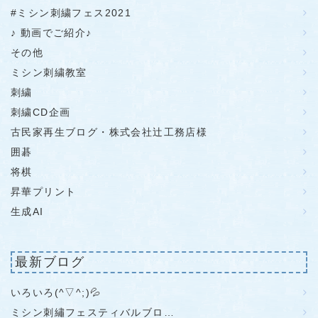
#ミシン刺繍フェス2021
♪ 動画でご紹介♪
その他
ミシン刺繍教室
刺繍
刺繍CD企画
古民家再生ブログ・株式会社辻工務店様
囲碁
将棋
昇華プリント
生成AI
最新ブログ
いろいろ(^▽^;)💦
ミシン刺繡フェスティバルブロ…