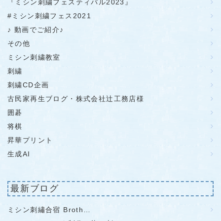
『ミシン刺繍フェスティバル2023』
#ミシン刺繍フェス2021
♪ 動画でご紹介♪
その他
ミシン刺繍教室
刺繍
刺繍CD企画
古民家再生ブログ・株式会社辻工務店様
囲碁
将棋
昇華プリント
生成AI
最新ブログ
ミシン刺繡合宿 Broth…