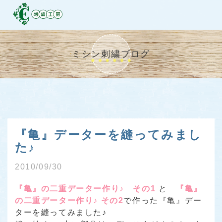
ミシン刺繍ブログ
『亀』データーを縫ってみまし
た♪
2010/09/30
『亀』の二重データー作り♪ その1
と
『亀』
の二重データー作り♪ その2
で作った『亀』デー
ターを縫ってみました♪