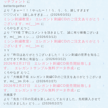
ッチフォント
に
bettertogether
より『きゃー！！！やったー！！う、う、う、嬉しすぎます
♡♡♡♪(´ε｀ )楽しみすぎま...』 (2026/03/31)
ミシン刺繍教室♪ エレガント刺繍CDのご注文ありがとう
ございます。m(__)m
に
くろやなぎ えつこ
より『YY様 丁寧にコメントを頂きまして、 誠に有り稼働ございま
す。m(__)m ミシ...』 (2026/03/12)
ミシン刺繍教室♪ エレガント刺繍CDのご注文ありがとう
ございます。m(__)m
に
ＹＹ
より『昨日はありがとうございました！ ミシン刺繍の世界を知るこ
とができて本当に有益な...』 (2026/03/12)
2026年2月27日 エレガント刺繍CD発売開始致しま
す。 エレガントサンプル無料データ作成♪
に
くろやなぎ えつこ
より『大橋葉子様 エレガント刺繍CDのご注文をありがとうございま
す。m(__)m 只今...』 (2026/02/27)
2026年2月27日 エレガント刺繍CD発売開始致しま
す。 エレガントサンプル無料データ作成♪
に
大橋葉子
より『先生！CDの完成を楽しみにしておりました。先程購入させて
いただきました♪ どう...』 (2026/02/27)