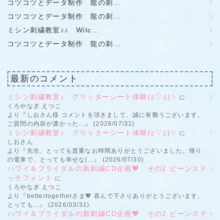
コツコツとデータ制作 龍の刺…
コツコツとデータ制作 龍の刺…
ミシン刺繍教室♪♪ Wilc…
コツコツとデータ制作 龍の刺…
最新のコメント
ミシン刺繍教室♪ グリッターシート体験(≧▽≦)✨
に
くろやなぎ えつこ
より『しおさん様 コメントを頂きまして、誠に有難うございます。
ご質問の内容が濃かった...』 (2026/07/31)
ミシン刺繍教室♪ グリッターシート体験(≧▽≦)✨
に
しおさん
より『先生、とっても貴重なお時間ありがとうございました。帰り
の電車で、とっても幸せな(...』 (2026/07/30)
ハワイ＆ブライダルの新刺繍CD企画💖 その2 ビーンステ
ッチフォント
に
くろやなぎ えつこ
より『bettertogetherさま💖 喜んで下さりありがとうございます。
とっても...』 (2026/03/31)
ハワイ＆ブライダルの新刺繍CD企画💖 その2 ビーンステ