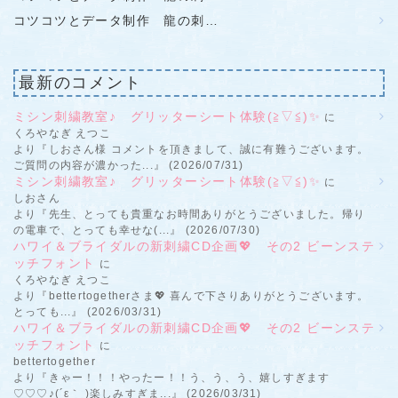
コツコツとデータ制作 龍の刺…
最新のコメント
ミシン刺繍教室♪ グリッターシート体験(≧▽≦)✨
に
くろやなぎ えつこ
より『しおさん様 コメントを頂きまして、誠に有難うございます。
ご質問の内容が濃かった...』 (2026/07/31)
ミシン刺繍教室♪ グリッターシート体験(≧▽≦)✨
に
しおさん
より『先生、とっても貴重なお時間ありがとうございました。帰り
の電車で、とっても幸せな(...』 (2026/07/30)
ハワイ＆ブライダルの新刺繍CD企画💖 その2 ビーンステ
ッチフォント
に
くろやなぎ えつこ
より『bettertogetherさま💖 喜んで下さりありがとうございます。
とっても...』 (2026/03/31)
ハワイ＆ブライダルの新刺繍CD企画💖 その2 ビーンステ
ッチフォント
に
bettertogether
より『きゃー！！！やったー！！う、う、う、嬉しすぎます
♡♡♡♪(´ε｀ )楽しみすぎま...』 (2026/03/31)