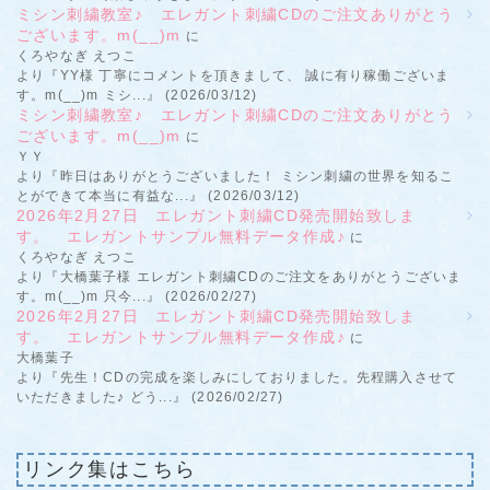
ミシン刺繍教室♪ エレガント刺繍CDのご注文ありがとう
ございます。m(__)m
に
くろやなぎ えつこ
より『YY様 丁寧にコメントを頂きまして、 誠に有り稼働ございま
す。m(__)m ミシ...』 (2026/03/12)
ミシン刺繍教室♪ エレガント刺繍CDのご注文ありがとう
ございます。m(__)m
に
ＹＹ
より『昨日はありがとうございました！ ミシン刺繍の世界を知るこ
とができて本当に有益な...』 (2026/03/12)
2026年2月27日 エレガント刺繍CD発売開始致しま
す。 エレガントサンプル無料データ作成♪
に
くろやなぎ えつこ
より『大橋葉子様 エレガント刺繍CDのご注文をありがとうございま
す。m(__)m 只今...』 (2026/02/27)
2026年2月27日 エレガント刺繍CD発売開始致しま
す。 エレガントサンプル無料データ作成♪
に
大橋葉子
より『先生！CDの完成を楽しみにしておりました。先程購入させて
いただきました♪ どう...』 (2026/02/27)
リンク集はこちら