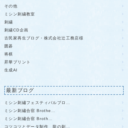
その他
ミシン刺繍教室
刺繍
刺繍CD企画
古民家再生ブログ・株式会社辻工務店様
囲碁
将棋
昇華プリント
生成AI
最新ブログ
ミシン刺繡フェスティバルブロ…
ミシン刺繡合宿 Brothe…
ミシン刺繡合宿 Broth…
コツコツとデータ制作 龍の刺…