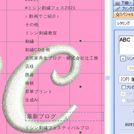
#ミシン刺繍フェス2021
♪ 動画でご紹介♪
その他
ミシン刺繍教室
刺繍
刺繍CD企画
古民家再生ブログ・株式会社辻工務
店様
囲碁
将棋
昇華プリント
生成AI
最新ブログ
ミシン刺繡フェスティバルブロ…