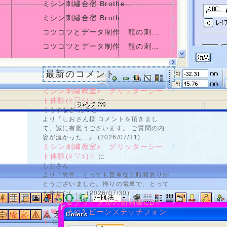
ミシン刺繡合宿 Brothe…
ミシン刺繡合宿 Broth…
コツコツとデータ制作 龍の刺…
コツコツとデータ制作 龍の刺…
最新のコメント
ミシン刺繍教室♪ グリッターシー
ト体験(≧▽≦)✨
に
くろやなぎ えつこ
より『しおさん様 コメントを頂きまし
て、誠に有難うございます。 ご質問の内
容が濃かった...』 (2026/07/31)
ミシン刺繍教室♪ グリッターシー
ト体験(≧▽≦)✨
に
しおさん
より『先生、とっても貴重なお時間ありが
とうございました。帰りの電車で、とって
も幸せな(...』 (2026/07/30)
ハワイ＆ブライダルの新刺繍CD企
画💖 その2 ビーンステッチフォン
ト
に