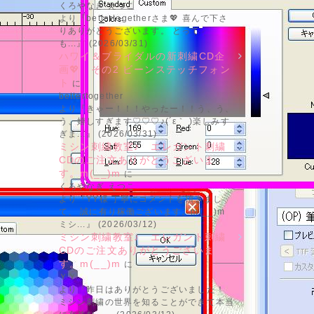
くろやなぎ えつこ
より『bettertogetherさま💖 喜んで下さ
りありがとうございます。 とって
も...』 (2026/03/31)
ハワイ＆ブライダルの新刺繍CD企
画💖 その2 ビーンステッチフォン
ト
に
bettertogether
より『きゃー！！！やったー！！う、う、
う、嬉しすぎます♡♡♡♪(´ε｀ )楽しみす
ぎま...』 (2026/03/31)
ミシン刺繍教室♪ エレガント刺繍
CDのご注文ありがとうございま
す。m(__)m
に
くろやなぎ えつこ
より『YY様 丁寧にコメントを頂きまし
て、 誠に有り稼働ございます。m(__)m
ミシ...』 (2026/03/12)
ミシン刺繍教室♪ エレガント刺繍
CDのご注文ありがとうございま
す。m(__)m
に
ＹＹ
より『昨日はありがとうございました！
ミシン刺繍の世界を知ることができて本当