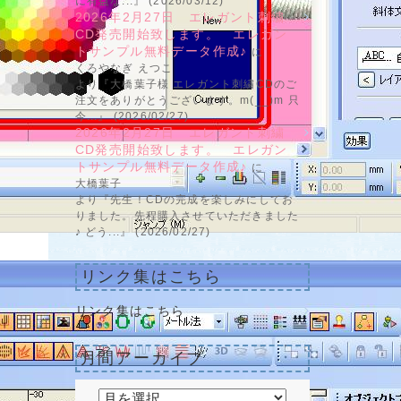
に有益な...』 (2026/03/12)
2026年2月27日 エレガント刺繍
CD発売開始致します。 エレガン
トサンプル無料データ作成♪
に
くろやなぎ えつこ
より『大橋葉子様 エレガント刺繍CDのご
注文をありがとうございます。m(__)m 只
今...』 (2026/02/27)
2026年2月27日 エレガント刺繍
CD発売開始致します。 エレガン
トサンプル無料データ作成♪
に
大橋葉子
より『先生！CDの完成を楽しみにしてお
りました。先程購入させていただきました
♪ どう...』 (2026/02/27)
リンク集はこちら
リンク集はこちら
月間アーカイブ