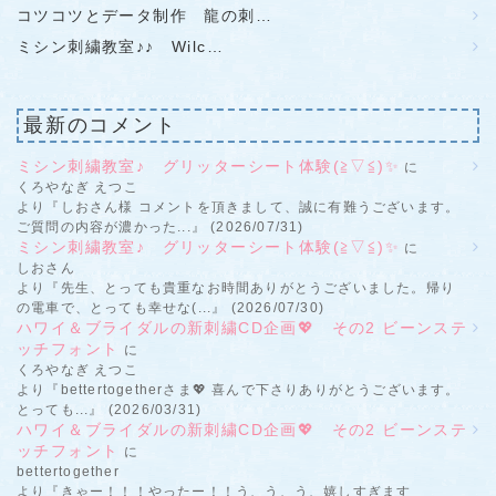
コツコツとデータ制作 龍の刺…
ミシン刺繍教室♪♪ Wilc…
最新のコメント
ミシン刺繍教室♪ グリッターシート体験(≧▽≦)✨
に
くろやなぎ えつこ
より『しおさん様 コメントを頂きまして、誠に有難うございます。
ご質問の内容が濃かった...』 (2026/07/31)
ミシン刺繍教室♪ グリッターシート体験(≧▽≦)✨
に
しおさん
より『先生、とっても貴重なお時間ありがとうございました。帰り
の電車で、とっても幸せな(...』 (2026/07/30)
ハワイ＆ブライダルの新刺繍CD企画💖 その2 ビーンステ
ッチフォント
に
くろやなぎ えつこ
より『bettertogetherさま💖 喜んで下さりありがとうございます。
とっても...』 (2026/03/31)
ハワイ＆ブライダルの新刺繍CD企画💖 その2 ビーンステ
ッチフォント
に
bettertogether
より『きゃー！！！やったー！！う、う、う、嬉しすぎます