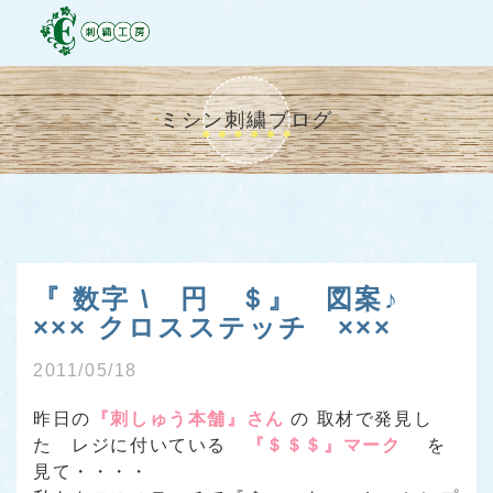
ミシン刺繍ブログ
『 数字 \ 円 ＄』 図案♪
××× クロスステッチ ×××
2011/05/18
昨日の
『刺しゅう本舗』さん
の 取材で発見し
た レジに付いている
『＄＄＄』マーク
を
見て・・・・