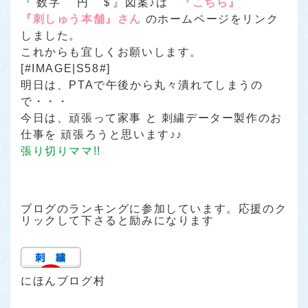
『 数字 円 ＄』図案♪は
『こちら』
『刺しゅう本舗』さん
のホームページをリンク
しました。
これからも宜しくお願いします。
[#IMAGE|S58#]
明日は、PTAで午後から丸々潰れてしまうの
で・・・
今日は、頑張って家事 と 刺繍データー製作のお
仕事を 頑張ろうと思います♪♪
張り切りママ!!
ブログのランキングに参加しています。応援のク
リックして下さると励みになります
にほんブログ村