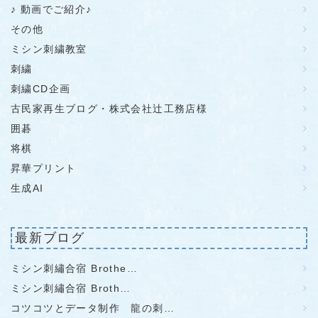
♪ 動画でご紹介♪
その他
ミシン刺繍教室
刺繍
刺繍CD企画
古民家再生ブログ・株式会社辻工務店様
囲碁
将棋
昇華プリント
生成AI
最新ブログ
ミシン刺繡合宿 Brothe…
ミシン刺繡合宿 Broth…
コツコツとデータ制作 龍の刺…