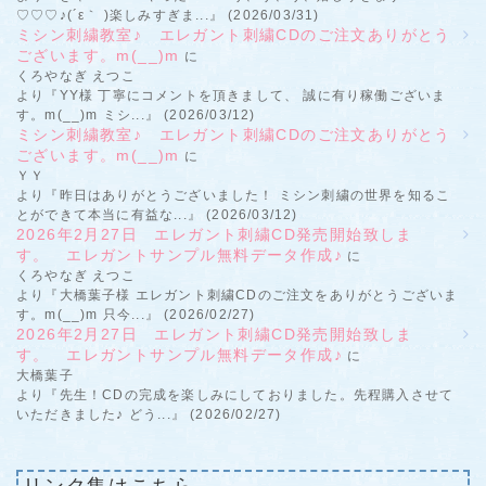
♡♡♡♪(´ε｀ )楽しみすぎま...』 (2026/03/31)
ミシン刺繍教室♪ エレガント刺繍CDのご注文ありがとう
ございます。m(__)m
に
くろやなぎ えつこ
より『YY様 丁寧にコメントを頂きまして、 誠に有り稼働ございま
す。m(__)m ミシ...』 (2026/03/12)
ミシン刺繍教室♪ エレガント刺繍CDのご注文ありがとう
ございます。m(__)m
に
ＹＹ
より『昨日はありがとうございました！ ミシン刺繍の世界を知るこ
とができて本当に有益な...』 (2026/03/12)
2026年2月27日 エレガント刺繍CD発売開始致しま
す。 エレガントサンプル無料データ作成♪
に
くろやなぎ えつこ
より『大橋葉子様 エレガント刺繍CDのご注文をありがとうございま
す。m(__)m 只今...』 (2026/02/27)
2026年2月27日 エレガント刺繍CD発売開始致しま
す。 エレガントサンプル無料データ作成♪
に
大橋葉子
より『先生！CDの完成を楽しみにしておりました。先程購入させて
いただきました♪ どう...』 (2026/02/27)