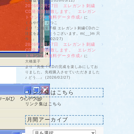
に有益な...』 (2026/03/12)
2026年2月27日 エレガント刺繍
CD発売開始致します。 エレガン
トサンプル無料データ作成♪
に
くろやなぎ えつこ
より『大橋葉子様 エレガント刺繍CDのご
注文をありがとうございます。m(__)m 只
今...』 (2026/02/27)
2026年2月27日 エレガント刺繍
CD発売開始致します。 エレガン
トサンプル無料データ作成♪
に
大橋葉子
より『先生！CDの完成を楽しみにしてお
りました。先程購入させていただきました
♪ どう...』 (2026/02/27)
リンク集はこちら
リンク集はこちら
月間アーカイブ