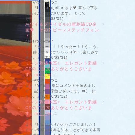
くろやなぎ えつこ
より『bettertogetherさま💖 喜んで下さ
りありがとうございます。 とって
も...』 (2026/03/31)
ハワイ＆ブライダルの新刺繍CD企
画💖 その2 ビーンステッチフォン
ト
に
bettertogether
より『きゃー！！！やったー！！う、う、
う、嬉しすぎます♡♡♡♪(´ε｀ )楽しみす
ぎま...』 (2026/03/31)
ミシン刺繍教室♪ エレガント刺繍
CDのご注文ありがとうございま
す。m(__)m
に
くろやなぎ えつこ
より『YY様 丁寧にコメントを頂きまし
て、 誠に有り稼働ございます。m(__)m
ミシ...』 (2026/03/12)
ミシン刺繍教室♪ エレガント刺繍
CDのご注文ありがとうございま
す。m(__)m
に
ＹＹ
より『昨日はありがとうございました！
ミシン刺繍の世界を知ることができて本当