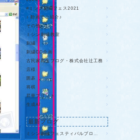
#ミシン刺繍フェス2021
♪ 動画でご紹介♪
その他
ミシン刺繍教室
刺繍
刺繍CD企画
古民家再生ブログ・株式会社辻工務
店様
囲碁
将棋
昇華プリント
生成AI
最新ブログ
ミシン刺繡フェスティバルブロ…