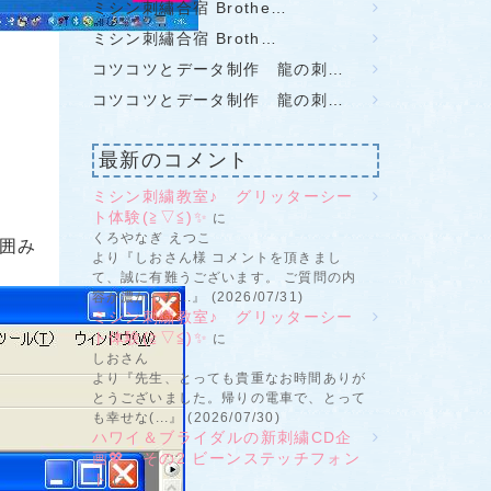
ミシン刺繡合宿 Brothe…
ミシン刺繡合宿 Broth…
コツコツとデータ制作 龍の刺…
コツコツとデータ制作 龍の刺…
最新のコメント
ミシン刺繍教室♪ グリッターシー
ト体験(≧▽≦)✨
に
くろやなぎ えつこ
を囲み
より『しおさん様 コメントを頂きまし
て、誠に有難うございます。 ご質問の内
容が濃かった...』 (2026/07/31)
ミシン刺繍教室♪ グリッターシー
ト体験(≧▽≦)✨
に
しおさん
より『先生、とっても貴重なお時間ありが
とうございました。帰りの電車で、とって
も幸せな(...』 (2026/07/30)
ハワイ＆ブライダルの新刺繍CD企
画💖 その2 ビーンステッチフォン
ト
に