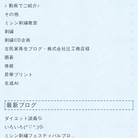
♪ 動画でご紹介♪
その他
ミシン刺繍教室
刺繍
刺繍CD企画
古民家再生ブログ・株式会社辻工務店様
囲碁
将棋
昇華プリント
生成AI
最新ブログ
ダイエット談義💦
いろいろ(^▽^;)💦
ミシン刺繡フェスティバルブロ…