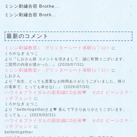
ミシン刺繡合宿 Brothe…
ミシン刺繡合宿 Broth…
最新のコメント
ミシン刺繍教室♪ グリッターシート体験(≧▽≦)✨
に
くろやなぎ えつこ
より『しおさん様 コメントを頂きまして、誠に有難うございます。
ご質問の内容が濃かった...』 (2026/07/31)
ミシン刺繍教室♪ グリッターシート体験(≧▽≦)✨
に
しおさん
より『先生、とっても貴重なお時間ありがとうございました。帰り
の電車で、とっても幸せな(...』 (2026/07/30)
ハワイ＆ブライダルの新刺繍CD企画💖 その2 ビーンステ
ッチフォント
に
くろやなぎ えつこ
より『bettertogetherさま💖 喜んで下さりありがとうございます。
とっても...』 (2026/03/31)
ハワイ＆ブライダルの新刺繍CD企画💖 その2 ビーンステ
ッチフォント
に
bettertogether