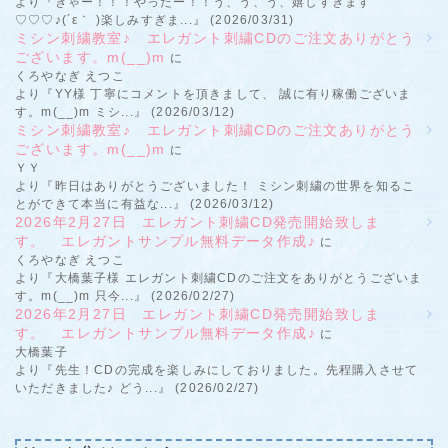
より『きゃー！！！やったー！！う、う、う、嬉しすぎます
♡♡♡♪(´ε｀ )楽しみすぎま...』 (2026/03/31)
ミシン刺繍教室♪ エレガント刺繍CDのご注文ありがとう
ございます。m(__)m
に
くろやなぎ えつこ
より『YY様 丁寧にコメントを頂きまして、 誠に有り稼働ございま
す。m(__)m ミシ...』 (2026/03/12)
ミシン刺繍教室♪ エレガント刺繍CDのご注文ありがとう
ございます。m(__)m
に
ＹＹ
より『昨日はありがとうございました！ ミシン刺繍の世界を知るこ
とができて本当に有益な...』 (2026/03/12)
2026年2月27日 エレガント刺繍CD発売開始致しま
す。 エレガントサンプル無料データ作成♪
に
くろやなぎ えつこ
より『大橋葉子様 エレガント刺繍CDのご注文をありがとうございま
す。m(__)m 只今...』 (2026/02/27)
2026年2月27日 エレガント刺繍CD発売開始致しま
す。 エレガントサンプル無料データ作成♪
に
大橋葉子
より『先生！CDの完成を楽しみにしておりました。先程購入させて
いただきました♪ どう...』 (2026/02/27)