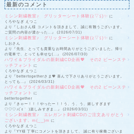
最新のコメント
ミシン刺繍教室♪ グリッターシート体験(≧▽≦)✨
に
くろやなぎ えつこ
より『しおさん様 コメントを頂きまして、誠に有難うございます。
ご質問の内容が濃かった...』 (2026/07/31)
ミシン刺繍教室♪ グリッターシート体験(≧▽≦)✨
に
しおさん
より『先生、とっても貴重なお時間ありがとうございました。帰り
の電車で、とっても幸せな(...』 (2026/07/30)
ハワイ＆ブライダルの新刺繍CD企画💖 その2 ビーンステ
ッチフォント
に
くろやなぎ えつこ
より『bettertogetherさま💖 喜んで下さりありがとうございます。
とっても...』 (2026/03/31)
ハワイ＆ブライダルの新刺繍CD企画💖 その2 ビーンステ
ッチフォント
に
bettertogether
より『きゃー！！！やったー！！う、う、う、嬉しすぎます
♡♡♡♪(´ε｀ )楽しみすぎま...』 (2026/03/31)
ミシン刺繍教室♪ エレガント刺繍CDのご注文ありがとう
ございます。m(__)m
に
くろやなぎ えつこ
より『YY様 丁寧にコメントを頂きまして、 誠に有り稼働ございま