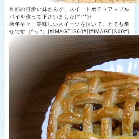
旦那の可愛い妹さんが、スイートポテトアップル
パイを作って下さいました(*’-‘*)♪
新年早々、美味しいスイーツを頂いて、とても幸
せです（^ヮ^）[#IMAGE|S60#][#IMAGE|S60#]