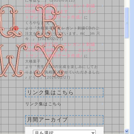
に有益な...』 (2026/03/12)
2026年2月27日 エレガント刺繍
CD発売開始致します。 エレガン
トサンプル無料データ作成♪
に
くろやなぎ えつこ
より『大橋葉子様 エレガント刺繍CDのご
注文をありがとうございます。m(__)m 只
今...』 (2026/02/27)
2026年2月27日 エレガント刺繍
CD発売開始致します。 エレガン
トサンプル無料データ作成♪
に
大橋葉子
より『先生！CDの完成を楽しみにしてお
りました。先程購入させていただきました
♪ どう...』 (2026/02/27)
リンク集はこちら
リンク集はこちら
月間アーカイブ