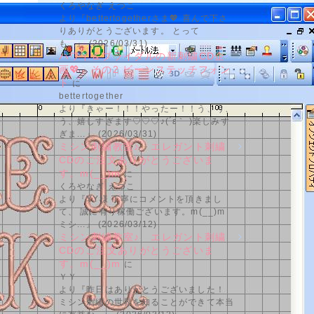
くろやなぎ えつこ
より『bettertogetherさま💖 喜んで下さ
りありがとうございます。 とって
も...』 (2026/03/31)
ハワイ＆ブライダルの新刺繍CD企
画💖 その2 ビーンステッチフォン
ト
に
bettertogether
より『きゃー！！！やったー！！う、う、
う、嬉しすぎます♡♡♡♪(´ε｀ )楽しみす
ぎま...』 (2026/03/31)
ミシン刺繍教室♪ エレガント刺繍
CDのご注文ありがとうございま
す。m(__)m
に
くろやなぎ えつこ
より『YY様 丁寧にコメントを頂きまし
て、 誠に有り稼働ございます。m(__)m
ミシ...』 (2026/03/12)
ミシン刺繍教室♪ エレガント刺繍
CDのご注文ありがとうございま
す。m(__)m
に
ＹＹ
より『昨日はありがとうございました！
ミシン刺繍の世界を知ることができて本当