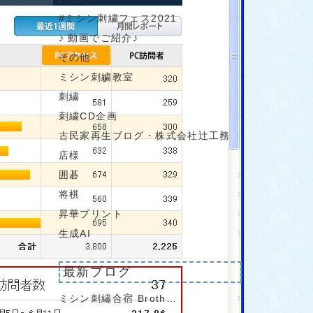
#ミシン刺繍フェス2021
♪ 動画でご紹介♪
その他
ミシン刺繍教室
刺繍
刺繍CD企画
古民家再生ブログ・株式会社辻工務
店様
囲碁
将棋
昇華プリント
生成AI
最新ブログ
ミシン刺繡合宿 Broth…