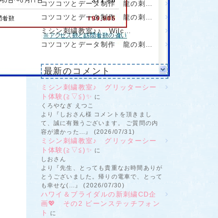
コツコツとデータ制作 龍の刺…
コツコツとデータ制作 龍の刺…
ミシン刺繍教室♪♪ Wilc…
コツコツとデータ制作 龍の刺…
最新のコメント
ミシン刺繍教室♪ グリッターシー
ト体験(≧▽≦)✨
に
くろやなぎ えつこ
より『しおさん様 コメントを頂きまし
て、誠に有難うございます。 ご質問の内
容が濃かった...』 (2026/07/31)
ミシン刺繍教室♪ グリッターシー
ト体験(≧▽≦)✨
に
しおさん
より『先生、とっても貴重なお時間ありが
とうございました。帰りの電車で、とって
も幸せな(...』 (2026/07/30)
ハワイ＆ブライダルの新刺繍CD企
画💖 その2 ビーンステッチフォン
ト
に