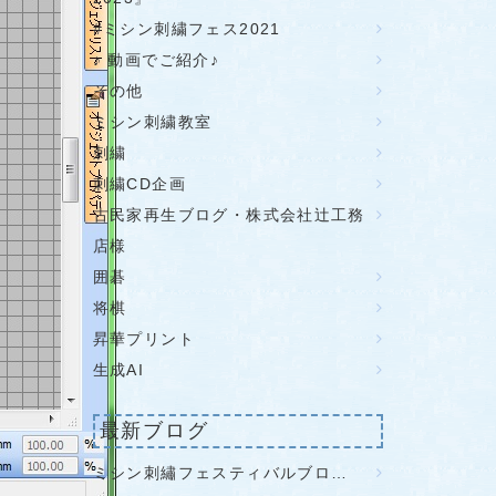
#ミシン刺繍フェス2021
♪ 動画でご紹介♪
その他
ミシン刺繍教室
刺繍
刺繍CD企画
古民家再生ブログ・株式会社辻工務
店様
囲碁
将棋
昇華プリント
生成AI
最新ブログ
ミシン刺繡フェスティバルブロ…