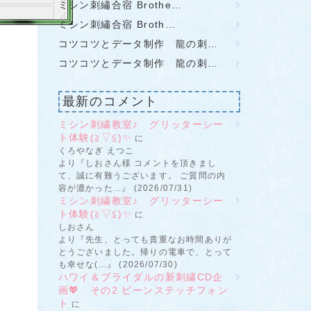
ミシン刺繡合宿 Brothe…
ミシン刺繡合宿 Broth…
コツコツとデータ制作 龍の刺…
コツコツとデータ制作 龍の刺…
最新のコメント
ミシン刺繍教室♪ グリッターシー
ト体験(≧▽≦)✨
に
くろやなぎ えつこ
より『しおさん様 コメントを頂きまし
て、誠に有難うございます。 ご質問の内
容が濃かった...』 (2026/07/31)
ミシン刺繍教室♪ グリッターシー
ト体験(≧▽≦)✨
に
しおさん
より『先生、とっても貴重なお時間ありが
とうございました。帰りの電車で、とって
も幸せな(...』 (2026/07/30)
ハワイ＆ブライダルの新刺繍CD企
画💖 その2 ビーンステッチフォン
ト
に