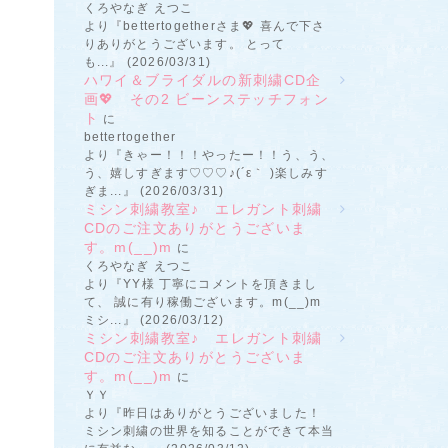
くろやなぎ えつこ
より『bettertogetherさま💖 喜んで下さ
りありがとうございます。 とって
も...』 (2026/03/31)
ハワイ＆ブライダルの新刺繍CD企
画💖 その2 ビーンステッチフォン
ト
に
bettertogether
より『きゃー！！！やったー！！う、う、
う、嬉しすぎます♡♡♡♪(´ε｀ )楽しみす
ぎま...』 (2026/03/31)
ミシン刺繍教室♪ エレガント刺繍
CDのご注文ありがとうございま
す。m(__)m
に
くろやなぎ えつこ
より『YY様 丁寧にコメントを頂きまし
て、 誠に有り稼働ございます。m(__)m
ミシ...』 (2026/03/12)
ミシン刺繍教室♪ エレガント刺繍
CDのご注文ありがとうございま
す。m(__)m
に
ＹＹ
より『昨日はありがとうございました！
ミシン刺繍の世界を知ることができて本当