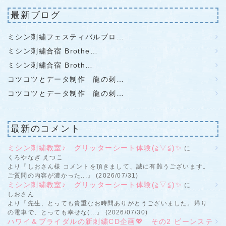
最新ブログ
ミシン刺繡フェスティバルブロ…
ミシン刺繡合宿 Brothe…
ミシン刺繡合宿 Broth…
コツコツとデータ制作 龍の刺…
コツコツとデータ制作 龍の刺…
最新のコメント
ミシン刺繍教室♪ グリッターシート体験(≧▽≦)✨
に
くろやなぎ えつこ
より『しおさん様 コメントを頂きまして、誠に有難うございます。
ご質問の内容が濃かった...』 (2026/07/31)
ミシン刺繍教室♪ グリッターシート体験(≧▽≦)✨
に
しおさん
より『先生、とっても貴重なお時間ありがとうございました。帰り
の電車で、とっても幸せな(...』 (2026/07/30)
ハワイ＆ブライダルの新刺繍CD企画💖 その2 ビーンステ