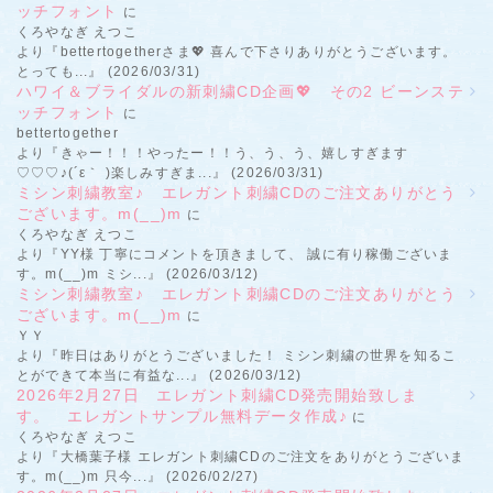
ッチフォント
に
くろやなぎ えつこ
より『bettertogetherさま💖 喜んで下さりありがとうございます。
とっても...』 (2026/03/31)
ハワイ＆ブライダルの新刺繍CD企画💖 その2 ビーンステ
ッチフォント
に
bettertogether
より『きゃー！！！やったー！！う、う、う、嬉しすぎます
♡♡♡♪(´ε｀ )楽しみすぎま...』 (2026/03/31)
ミシン刺繍教室♪ エレガント刺繍CDのご注文ありがとう
ございます。m(__)m
に
くろやなぎ えつこ
より『YY様 丁寧にコメントを頂きまして、 誠に有り稼働ございま
す。m(__)m ミシ...』 (2026/03/12)
ミシン刺繍教室♪ エレガント刺繍CDのご注文ありがとう
ございます。m(__)m
に
ＹＹ
より『昨日はありがとうございました！ ミシン刺繍の世界を知るこ
とができて本当に有益な...』 (2026/03/12)
2026年2月27日 エレガント刺繍CD発売開始致しま
す。 エレガントサンプル無料データ作成♪
に
くろやなぎ えつこ
より『大橋葉子様 エレガント刺繍CDのご注文をありがとうございま
す。m(__)m 只今...』 (2026/02/27)