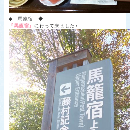
◆ 馬籠宿 ◆
『馬籠宿』
に行って来ました♪