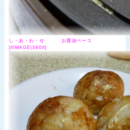
し・あ・わ・せ
お醤油ベース
[#IMAGE|S60#]