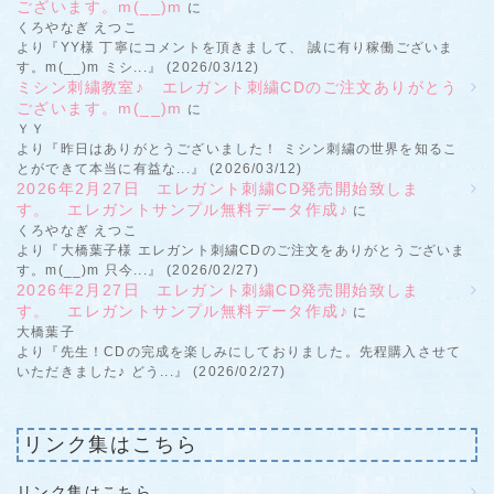
ございます。m(__)m
に
くろやなぎ えつこ
より『YY様 丁寧にコメントを頂きまして、 誠に有り稼働ございま
す。m(__)m ミシ...』 (2026/03/12)
ミシン刺繍教室♪ エレガント刺繍CDのご注文ありがとう
ございます。m(__)m
に
ＹＹ
より『昨日はありがとうございました！ ミシン刺繍の世界を知るこ
とができて本当に有益な...』 (2026/03/12)
2026年2月27日 エレガント刺繍CD発売開始致しま
す。 エレガントサンプル無料データ作成♪
に
くろやなぎ えつこ
より『大橋葉子様 エレガント刺繍CDのご注文をありがとうございま
す。m(__)m 只今...』 (2026/02/27)
2026年2月27日 エレガント刺繍CD発売開始致しま
す。 エレガントサンプル無料データ作成♪
に
大橋葉子
より『先生！CDの完成を楽しみにしておりました。先程購入させて
いただきました♪ どう...』 (2026/02/27)
リンク集はこちら
リンク集はこちら