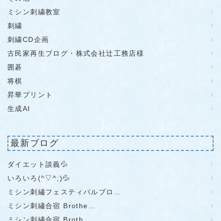
ミシン刺繍教室
刺繍
刺繍CD企画
古民家再生ブログ・株式会社辻工務店様
囲碁
将棋
昇華プリント
生成AI
最新ブログ
ダイエット談義💦
いろいろ(^▽^;)💦
ミシン刺繡フェスティバルブロ…
ミシン刺繡合宿 Brothe…
ミシン刺繡合宿 Broth…