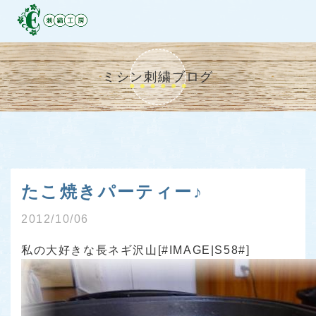
ミシン刺繍ブログ
たこ焼きパーティー♪
2012/10/06
私の大好きな長ネギ沢山[#IMAGE|S58#]