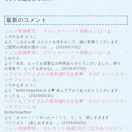
最新のコメント
ミシン刺繍教室♪ グリッターシート体験(≧▽≦)✨
に
くろやなぎ えつこ
より『しおさん様 コメントを頂きまして、誠に有難うございます。
ご質問の内容が濃かった...』 (2026/07/31)
ミシン刺繍教室♪ グリッターシート体験(≧▽≦)✨
に
しおさん
より『先生、とっても貴重なお時間ありがとうございました。帰り
の電車で、とっても幸せな(...』 (2026/07/30)
ハワイ＆ブライダルの新刺繍CD企画💖 その2 ビーンステ
ッチフォント
に
くろやなぎ えつこ
より『bettertogetherさま💖 喜んで下さりありがとうございます。
とっても...』 (2026/03/31)
ハワイ＆ブライダルの新刺繍CD企画💖 その2 ビーンステ
ッチフォント
に
bettertogether
より『きゃー！！！やったー！！う、う、う、嬉しすぎます
♡♡♡♪(´ε｀ )楽しみすぎま...』 (2026/03/31)
ミシン刺繍教室♪ エレガント刺繍CDのご注文ありがとう