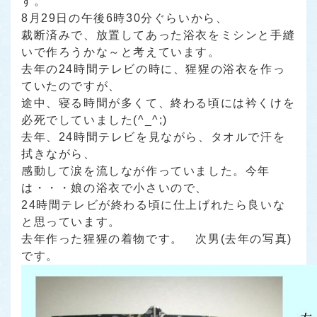
す。
8月29日の午後6時30分ぐらいから、
裁断済みで、放置してあった浴衣をミシンと手縫
いで作ろうかな～と考えています。
去年の24時間テレビの時に、猩猩の浴衣を作っ
ていたのですが、
途中、寝る時間が多くて、終わる頃には衿くけを
必死でしていました(^_^;)
去年、24時間テレビを見ながら、タオルで汗を
拭きながら、
感動して涙を流しなが作っていました。今年
は・・・娘の浴衣で小さいので、
24時間テレビが終わる頃に仕上げれたら良いな
と思っています。
去年作った猩猩の着物です。 次男(去年の写真)
です。