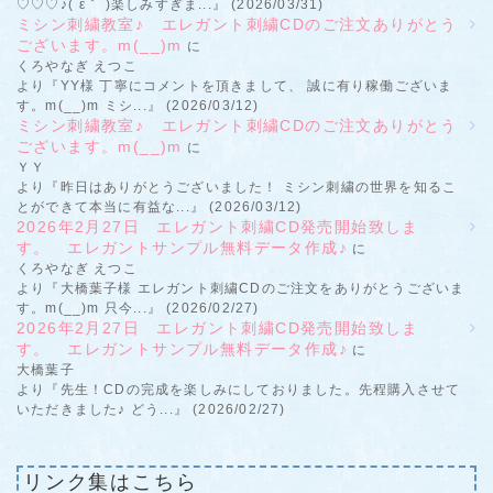
♡♡♡♪(´ε｀ )楽しみすぎま...』 (2026/03/31)
ミシン刺繍教室♪ エレガント刺繍CDのご注文ありがとう
ございます。m(__)m
に
くろやなぎ えつこ
より『YY様 丁寧にコメントを頂きまして、 誠に有り稼働ございま
す。m(__)m ミシ...』 (2026/03/12)
ミシン刺繍教室♪ エレガント刺繍CDのご注文ありがとう
ございます。m(__)m
に
ＹＹ
より『昨日はありがとうございました！ ミシン刺繍の世界を知るこ
とができて本当に有益な...』 (2026/03/12)
2026年2月27日 エレガント刺繍CD発売開始致しま
す。 エレガントサンプル無料データ作成♪
に
くろやなぎ えつこ
より『大橋葉子様 エレガント刺繍CDのご注文をありがとうございま
す。m(__)m 只今...』 (2026/02/27)
2026年2月27日 エレガント刺繍CD発売開始致しま
す。 エレガントサンプル無料データ作成♪
に
大橋葉子
より『先生！CDの完成を楽しみにしておりました。先程購入させて
いただきました♪ どう...』 (2026/02/27)
リンク集はこちら