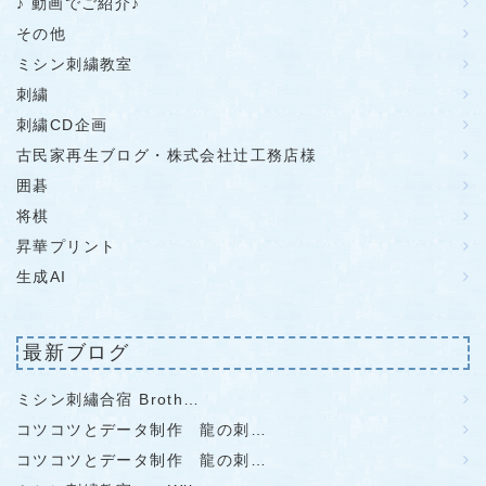
♪ 動画でご紹介♪
その他
ミシン刺繍教室
刺繍
刺繍CD企画
古民家再生ブログ・株式会社辻工務店様
囲碁
将棋
昇華プリント
生成AI
最新ブログ
ミシン刺繡合宿 Broth…
コツコツとデータ制作 龍の刺…
コツコツとデータ制作 龍の刺…