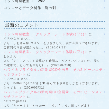
ミシン刺繍教室♪♪ Wilc…
コツコツとデータ制作 龍の刺…
最新のコメント
ミシン刺繍教室♪ グリッターシート体験(≧▽≦)✨
に
くろやなぎ えつこ
より『しおさん様 コメントを頂きまして、誠に有難うございます。
ご質問の内容が濃かった...』 (2026/07/31)
ミシン刺繍教室♪ グリッターシート体験(≧▽≦)✨
に
しおさん
より『先生、とっても貴重なお時間ありがとうございました。帰り
の電車で、とっても幸せな(...』 (2026/07/30)
ハワイ＆ブライダルの新刺繍CD企画💖 その2 ビーンステ
ッチフォント
に
くろやなぎ えつこ
より『bettertogetherさま💖 喜んで下さりありがとうございます。
とっても...』 (2026/03/31)
ハワイ＆ブライダルの新刺繍CD企画💖 その2 ビーンステ
ッチフォント
に
bettertogether
より『きゃー！！！やったー！！う、う、う、嬉しすぎます