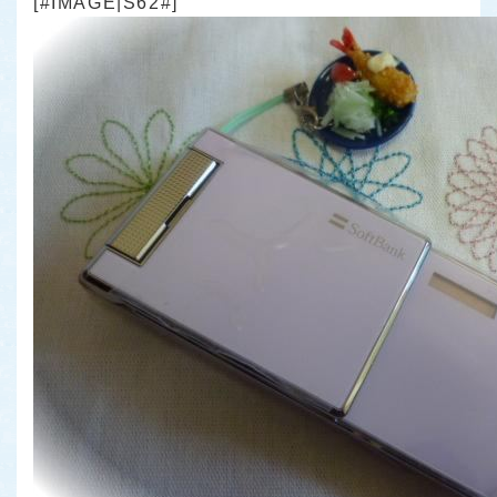
[#IMAGE|S62#]