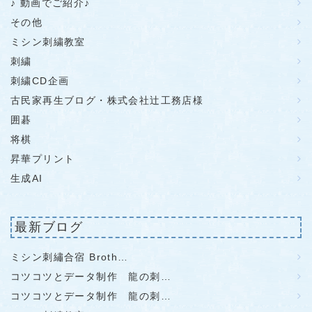
♪ 動画でご紹介♪
その他
ミシン刺繍教室
刺繍
刺繍CD企画
古民家再生ブログ・株式会社辻工務店様
囲碁
将棋
昇華プリント
生成AI
最新ブログ
ミシン刺繡合宿 Broth…
コツコツとデータ制作 龍の刺…
コツコツとデータ制作 龍の刺…