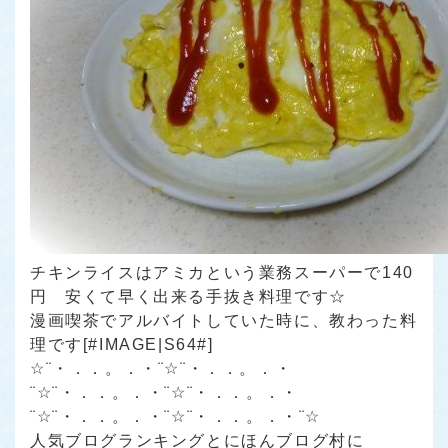
チキンライスはアミカという業務スーパーで140
円 安くて早く出来る手抜き料理です☆
漫画喫茶でアルバイトしていた時に、教わった料
理です[#IMAGE|S64#]
☆¨・．．。．・¨☆¨・．．。．・
¨☆¨・．．。．・¨☆¨・．．。．・
¨☆¨・．．。．・¨☆¨・．．。．・¨☆
人気ブログランキング
と
にほんブログ村
に