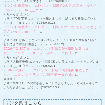
♡♡♡♪(´ε｀ )楽しみすぎま...』 (2026/03/31)
ミシン刺繍教室♪ エレガント刺繍CDのご注文ありがとう
ございます。m(__)m
に
くろやなぎ えつこ
より『YY様 丁寧にコメントを頂きまして、 誠に有り稼働ございま
す。m(__)m ミシ...』 (2026/03/12)
ミシン刺繍教室♪ エレガント刺繍CDのご注文ありがとう
ございます。m(__)m
に
ＹＹ
より『昨日はありがとうございました！ ミシン刺繍の世界を知るこ
とができて本当に有益な...』 (2026/03/12)
2026年2月27日 エレガント刺繍CD発売開始致しま
す。 エレガントサンプル無料データ作成♪
に
くろやなぎ えつこ
より『大橋葉子様 エレガント刺繍CDのご注文をありがとうございま
す。m(__)m 只今...』 (2026/02/27)
2026年2月27日 エレガント刺繍CD発売開始致しま
す。 エレガントサンプル無料データ作成♪
に
大橋葉子
より『先生！CDの完成を楽しみにしておりました。先程購入させて
いただきました♪ どう...』 (2026/02/27)
リンク集はこちら