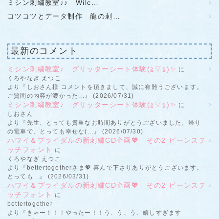
ミシン刺繍教室♪♪ Wilc…
コツコツとデータ制作 龍の刺…
最新のコメント
ミシン刺繍教室♪ グリッターシート体験(≧▽≦)✨
に
くろやなぎ えつこ
より『しおさん様 コメントを頂きまして、誠に有難うございます。
ご質問の内容が濃かった...』 (2026/07/31)
ミシン刺繍教室♪ グリッターシート体験(≧▽≦)✨
に
しおさん
より『先生、とっても貴重なお時間ありがとうございました。帰り
の電車で、とっても幸せな(...』 (2026/07/30)
ハワイ＆ブライダルの新刺繍CD企画💖 その2 ビーンステ
ッチフォント
に
くろやなぎ えつこ
より『bettertogetherさま💖 喜んで下さりありがとうございます。
とっても...』 (2026/03/31)
ハワイ＆ブライダルの新刺繍CD企画💖 その2 ビーンステ
ッチフォント
に
bettertogether
より『きゃー！！！やったー！！う、う、う、嬉しすぎます