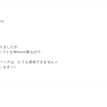
PM
りましたが、
フトもWilcom製なので、
バッグは、とても真似できません☆
ます♪♪♪