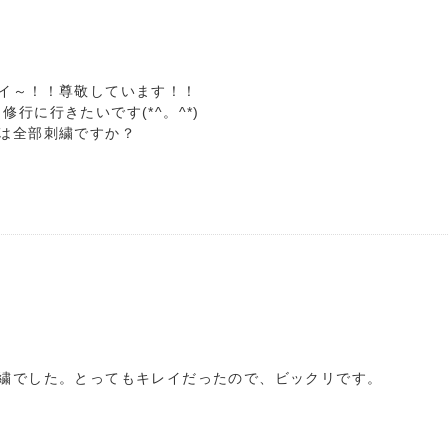
イ～！！尊敬しています！！
修行に行きたいです(*^。^*)
は全部刺繍ですか？
繍でした。とってもキレイだったので、ビックリです。