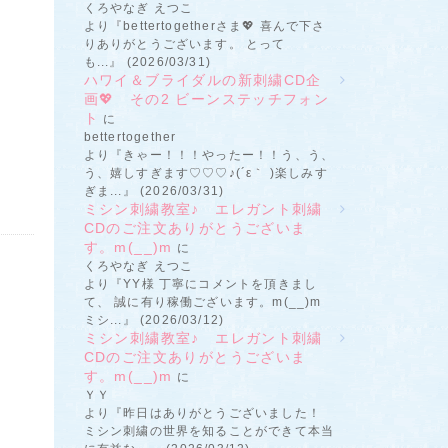
くろやなぎ えつこ
より『bettertogetherさま💖 喜んで下さ
りありがとうございます。 とって
も...』 (2026/03/31)
ハワイ＆ブライダルの新刺繍CD企
画💖 その2 ビーンステッチフォン
ト
に
bettertogether
より『きゃー！！！やったー！！う、う、
う、嬉しすぎます♡♡♡♪(´ε｀ )楽しみす
ぎま...』 (2026/03/31)
ミシン刺繍教室♪ エレガント刺繍
CDのご注文ありがとうございま
す。m(__)m
に
くろやなぎ えつこ
より『YY様 丁寧にコメントを頂きまし
て、 誠に有り稼働ございます。m(__)m
ミシ...』 (2026/03/12)
ミシン刺繍教室♪ エレガント刺繍
CDのご注文ありがとうございま
す。m(__)m
に
ＹＹ
より『昨日はありがとうございました！
ミシン刺繍の世界を知ることができて本当