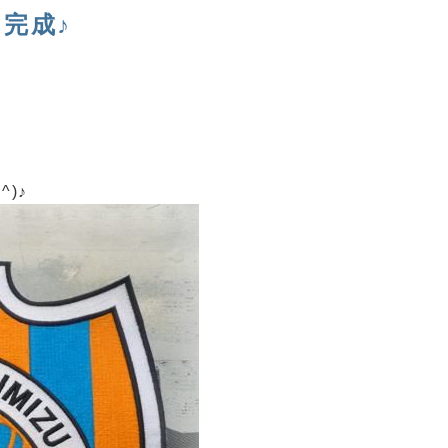
完成♪
)♪