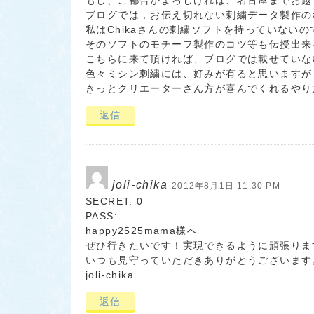
もし、ご都合がよろしければ、名古屋までお越
ブログでは，お伝え切れない刺繍データ製作の
私はChikaさんの刺繍ソフトを持っていない
そのソフトのモチーフ製作のコツ等も伝授出来るかと
こちらに来て頂ければ、ブログでは載せていな
色々ミシン刺繍には、好みが有ると思いますが
きっとクリエーターさん方が喜んでくれるやり
返信
joli-chika
2012年8月1日 11:30 PM
SECRET: 0
PASS:
happy2525mama様へ
ぜひ行きたいです！実現できるように頑張りま
いつも見守っていただきありがとうございます
joli-chika
返信