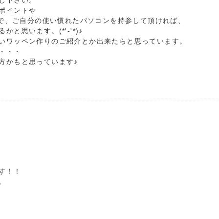
し下さい。
ポイントや
ので、ご自分の使い慣れたパソコンを持参して頂ければ、
思います。(*'-'*)♪
いワッペン作りのご紹介とか出来たらと思っています。
・・・
方かもと思っています♪
す！！
。