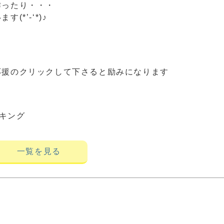
作ったり・・・
*’-‘*)♪
応援のクリックして下さると励みになります
キング
一覧を見る