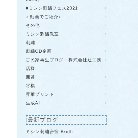
#ミシン刺繍フェス2021
♪ 動画でご紹介♪
その他
ミシン刺繍教室
刺繍
刺繍CD企画
古民家再生ブログ・株式会社辻工務
店様
囲碁
将棋
昇華プリント
生成AI
最新ブログ
ミシン刺繡合宿 Broth…