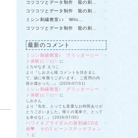
コツコツとデータ制作 龍の刺…
コツコツとデータ制作 龍の刺…
ミシン刺繍教室♪♪ Wilc…
コツコツとデータ制作 龍の刺…
最新のコメント
ミシン刺繍教室♪ グリッターシー
ト体験(≧▽≦)✨
に
くろやなぎ えつこ
より『しおさん様 コメントを頂きまし
て、誠に有難うございます。 ご質問の内
容が濃かった...』 (2026/07/31)
ミシン刺繍教室♪ グリッターシー
ト体験(≧▽≦)✨
に
しおさん
より『先生、とっても貴重なお時間ありが
とうございました。帰りの電車で、とって
も幸せな(...』 (2026/07/30)
ハワイ＆ブライダルの新刺繍CD企
画💖 その2 ビーンステッチフォン
ト
に